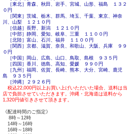
［東北］青森、秋田、岩手、宮城、山形、福島 １３２
０円
［関東］茨城、栃木、群馬、埼玉、千葉、東京、神奈
川、山梨 １２１０円
［信越］長野、新潟 １２１０円
［中部］静岡、愛知、岐阜、三重 １１００円
［北陸］富山、石川、福井 １１００円
［関西］京都、滋賀、奈良、和歌山、大阪、兵庫 ９９
０円
［中国］岡山、広島、山口、鳥取、島根 ９３５円
［四国］香川、徳島、高知、愛媛 ９９０円
［九州］福岡、佐賀、長崎、熊本、大分、宮崎、鹿児
島 ９３５円
［
沖縄
］２９２６円
税込22,000円以上お買い上げいただいた場合、送料は当
店で負担させていただきます。沖縄・北海道は送料から
1,320円値引きさせて頂きます。
《配達時間のご指定》
8時～12時
14時～16時
16時～18時