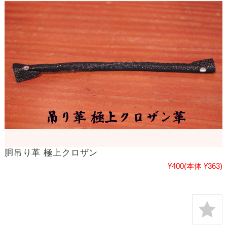
胴吊り革 極上クロザン
¥400
(本体 ¥363)