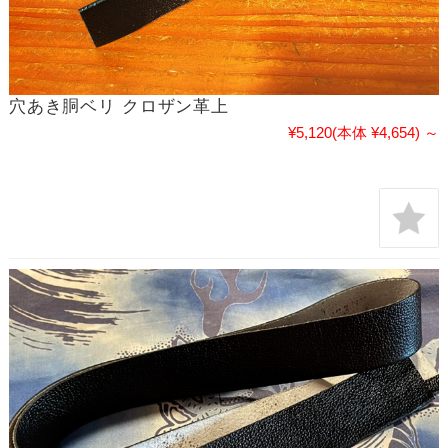
穴あき胴ベリ クロザン革上
¥5,120
(本体 ¥4,654)
～