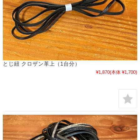
とじ紐 クロザン革上（1台分）
¥1,870
(本体 ¥1,700)