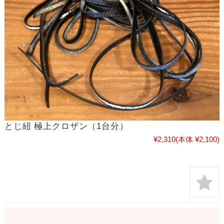
とじ紐 極上クロザン（1台分）
¥2,310
(本体 ¥2,100)