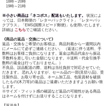
18時～20時
19時～21時
※小さい商品は「ネコポス」配送もいたします。
状況によ
っては、日本郵便の「レターパックライト」「レターパッ
クプラス」「EMS(国際スピード郵便)」も使用いたします。
詳細は
こちら
でご確認ください。
《商品の返品・交換について》
返品・交換をご希望のお客様は、商品到着から一週間以内
にメールにて必ずご連絡ください。 （返送に伴う送料、手
数料はお客様ご負担になります。返金は商品代金から振込
手数料を差し引いた金額になります。※送料・代金引換手
数料の返金は行っておりません。）
不良品、誤品配送の際、送料は当社負担で対応させていた
だきます。 恐れ入りますが、セール品の一部(見切り品)、受
注製作品、お取り寄せ品、ネーム加工品、包装資材を破損
したもの(木刀等)の返品はご遠慮いただきますようお願い致
します。
※サイズ・フィット感の確認など返品の可能性がある商品
はネームを付けずにお送りすることになります。
【返送先】