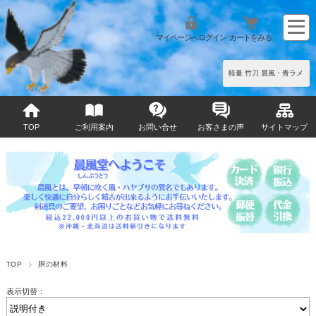
マイページへログイン
カートをみる
軽量 竹刀 晨風・青ラメ
TOP
ご利用案内
お問い合せ
お客さまの声
サイトマップ
TOP
胴の材料
表示切替：