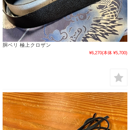
胴ベリ 極上クロザン
¥6,270
(本体 ¥5,700)