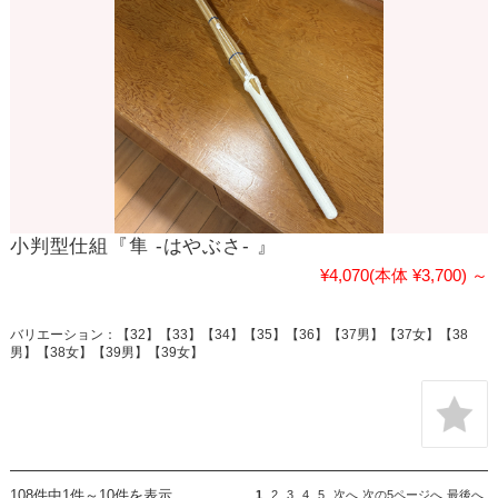
小判型仕組『隼 -はやぶさ- 』
¥4,070
(本体 ¥3,700)
～
バリエーション：【32】【33】【34】【35】【36】【37男】【37女】【38
男】【38女】【39男】【39女】
108件中1件～10件を表示
1
2
3
4
5
次へ
次の5ページへ
最後へ