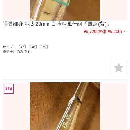
胴張細身 柄太28mm 白吟柄風仕組『風煉(紫)』
¥5,720
(本体 ¥5,200)
～
サイズ：【37】【38】【39】
※男子用のみです。