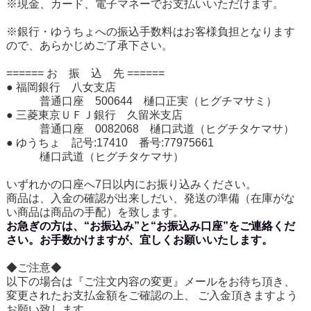
※現金、カード、電子マネーでお支払いいただけます。
※銀行・ゆうちょへの振込手数料はお客様負担となります
ので、あらかじめご了承下さい。
====== お 振 込 先 ======
● 福岡銀行 八女支店
普通口座 500644 樋口正実（ヒグチマサミ）
● 三菱東京ＵＦＪ銀行 久留米支店
普通口座 0082068 樋口武道（ヒグチタケマサ）
● ゆうちょ 記号:17410 番号:77975661
樋口武道（ヒグチタケマサ）
いずれかの口座へ7日以内にお振り込みください。
商品は、入金の確認が出来しだい、発送の準備（在庫がな
い商品は商品の手配）を致します。
お急ぎの方は、“お振込み”と“お振込み口座”をご連絡くだ
さい。お手数かけますが、宜しくお願いいたします。
◆ご注意◆
以下の場合は『ご注文内容の変更』メールをお待ち頂き、
変更されたお支払金額をご確認の上、 ご入金頂きますよう
お願い致します。