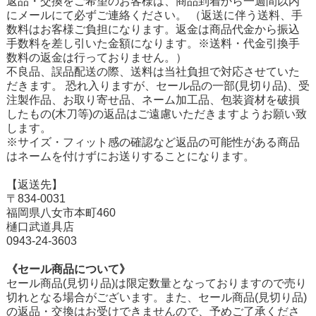
返品・交換をご希望のお客様は、商品到着から一週間以内
にメールにて必ずご連絡ください。 （返送に伴う送料、手
数料はお客様ご負担になります。返金は商品代金から振込
手数料を差し引いた金額になります。※送料・代金引換手
数料の返金は行っておりません。）
不良品、誤品配送の際、送料は当社負担で対応させていた
だきます。 恐れ入りますが、セール品の一部(見切り品)、受
注製作品、お取り寄せ品、ネーム加工品、包装資材を破損
したもの(木刀等)の返品はご遠慮いただきますようお願い致
します。
※サイズ・フィット感の確認など返品の可能性がある商品
はネームを付けずにお送りすることになります。
【返送先】
〒834-0031
福岡県八女市本町460
樋口武道具店
0943-24-3603
《セール商品について》
セール商品(見切り品)は限定数量となっておりますので売り
切れとなる場合がございます。また、セール商品(見切り品)
の返品・交換はお受けできませんので、予めご了承くださ