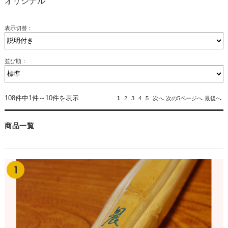
オリジナル
表示切替：
並び順：
108件中1件～10件を表示
1
2
3
4
5
次へ
次の5ページへ
最後へ
商品一覧