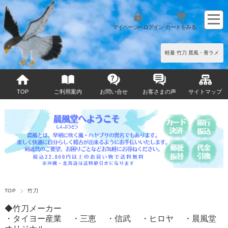
マイページへログイン
カートをみる
軽量 竹刀 晨風・青ラメ
TOP
ご利用案内
お問い合せ
お客さまの声
サイトマップ
TOP
竹刀
◆竹刀メーカー
・タイヨー産業
・三恵
・信武
・ヒロヤ
・晨風堂