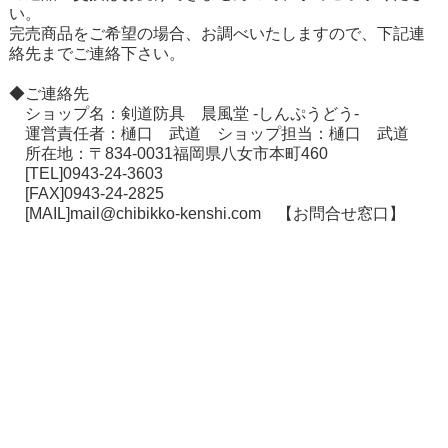
い。
在庫切れ商品について
完売商品をご希望の場合、お調べいたしますので、下記連
絡先までご連絡下さい。
◆ご連絡先
ショップ名：剣道防具 晨風堂 -しんぷうどう-
運営責任者：樋口 武道 ショップ担当：樋口 武道
所在地：〒834-0031福岡県八女市本町460
[TEL]0943-24-3603
[FAX]0943-24-2825
[MAIL]mail@chibikko-kenshi.com
【お問合せ窓口】
個人情報の取り扱いについて
特定商取引法に関する表示
お店案内