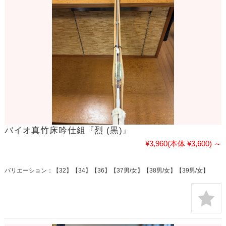
バイオ真竹床吟仕組『烈 (黒)』
¥3,960
(本体 ¥3,600)
～
バリエーション：【32】【34】【36】【37男/女】【38男/女】【39男/女】