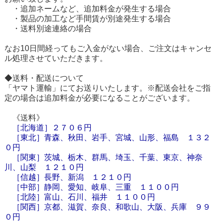
・追加ネームなど、追加料金が発生する場合
・製品の加工など手間賃が別途発生する場合
・送料別途連絡の場合
なお10日間経ってもご入金がない場合、ご注文はキャンセ
ル処理させていただきます。
◆送料・配送について
「ヤマト運輸」にてお送りいたします。※配送会社をご指
定の場合は追加料金が必要になることがございます。
《送料》
［
北海道
］
２７０６円
［東北］青森、秋田、岩手、宮城、山形、福島 １３２
０円
［関東］茨城、栃木、群馬、埼玉、千葉、東京、神奈
川、山梨 １２１０円
［信越］長野、新潟 １２１０円
［中部］静岡、愛知、岐阜、三重 １１００円
［北陸］富山、石川、福井 １１００円
［関西］京都、滋賀、奈良、和歌山、大阪、兵庫 ９９
０円