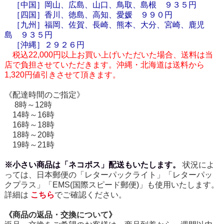
［中国］岡山、広島、山口、鳥取、島根 ９３５円
［四国］香川、徳島、高知、愛媛 ９９０円
［九州］福岡、佐賀、長崎、熊本、大分、宮崎、鹿児
島 ９３５円
［
沖縄
］２９２６円
税込22,000円以上お買い上げいただいた場合、送料は当
店で負担させていただきます。沖縄・北海道は送料から
1,320円値引きさせて頂きます。
《配達時間のご指定》
8時～12時
14時～16時
16時～18時
18時～20時
19時～21時
※小さい商品は「ネコポス」配送もいたします。
状況によ
っては、日本郵便の「レターパックライト」「レターパッ
クプラス」「EMS(国際スピード郵便)」も使用いたします。
詳細は
こちら
でご確認ください。
《商品の返品・交換について》