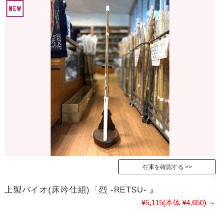
在庫を確認する
上製バイオ(床吟仕組)『烈 -RETSU- 』
¥5,115
(本体 ¥4,650)
～