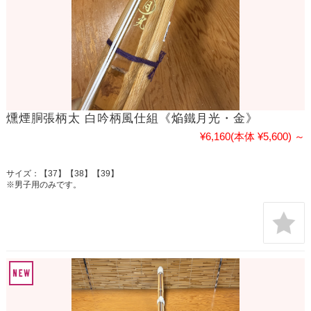
燻煙胴張柄太 白吟柄風仕組《焔鐵月光・金》
¥6,160
(本体 ¥5,600)
～
サイズ：【37】【38】【39】
※男子用のみです。