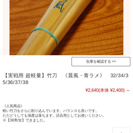
在庫を確認する
【実戦用 超軽量】竹刀 《晨風・青ラメ》 32/34/3
5/36/37/38
¥2,640
(本体 ¥2,400)
～
《人気商品》
軽い竹刀をさらに削り込んでいます。バランスも良いです。
ただどうしても強度は落ちます。試合用としてお使いください。
※【38男/女】できました。