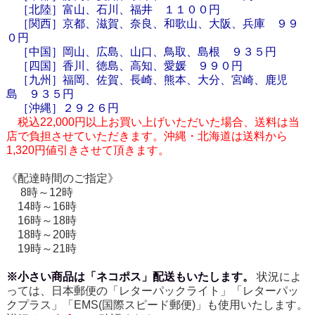
［北陸］富山、石川、福井 １１００円
［関西］京都、滋賀、奈良、和歌山、大阪、兵庫 ９９
０円
［中国］岡山、広島、山口、鳥取、島根 ９３５円
［四国］香川、徳島、高知、愛媛 ９９０円
［九州］福岡、佐賀、長崎、熊本、大分、宮崎、鹿児
島 ９３５円
［
沖縄
］２９２６円
税込22,000円以上お買い上げいただいた場合、送料は当
店で負担させていただきます。沖縄・北海道は送料から
1,320円値引きさせて頂きます。
《配達時間のご指定》
8時～12時
14時～16時
16時～18時
18時～20時
19時～21時
※小さい商品は「ネコポス」配送もいたします。
状況によ
っては、日本郵便の「レターパックライト」「レターパッ
クプラス」「EMS(国際スピード郵便)」も使用いたします。