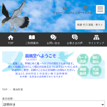
マイページへログイン
カートをみる
軽量 竹刀 晨風・青ラメ
TOP
ご利用案内
お問い合せ
お客さまの声
サイトマップ
TOP
飛沫対策
表示切替：