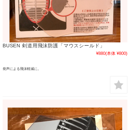
BUSEN 剣道用飛沫防護「マウスシールド」
¥880
(本体 ¥800)
発声による飛沫軽減に。