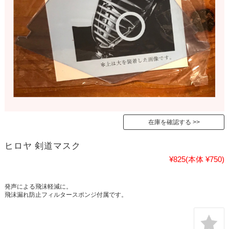
在庫を確認する
ヒロヤ 剣道マスク
¥825
(本体 ¥750)
発声による飛沫軽減に。
飛沫漏れ防止フィルタースポンジ付属です。