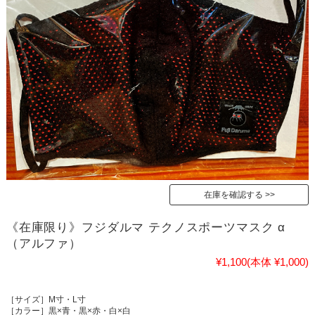
在庫を確認する
《在庫限り》フジダルマ テクノスポーツマスク α
（アルファ）
¥1,100
(本体 ¥1,000)
［サイズ］M寸・L寸
［カラー］黒×青・黒×赤・白×白