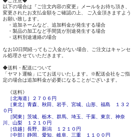
◆ご注意◆
以下の場合は『ご注文内容の変更』メールをお待ち頂き、
変更されたお支払金額をご確認の上、 ご入金頂きますよう
お願い致します。
・追加ネームなど、追加料金が発生する場合
・製品の加工など手間賃が別途発生する場合
・送料別途連絡の場合
なお10日間経ってもご入金がない場合、ご注文はキャンセ
ル処理させていただきます。
◆送料・配送について
「ヤマト運輸」にてお送りいたします。※配送会社をご指
定の場合は追加料金が必要になることがございます。
《送料》
［
北海道
］
２７０６円
［東北］青森、秋田、岩手、宮城、山形、福島 １３２
０円
［関東］茨城、栃木、群馬、埼玉、千葉、東京、神奈
川、山梨 １２１０円
［信越］長野、新潟 １２１０円
［中部］静岡、愛知、岐阜、三重 １１００円