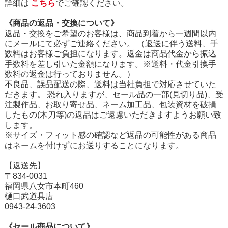
詳細は
こちら
でご確認ください。
《商品の返品・交換について》
返品・交換をご希望のお客様は、商品到着から一週間以内
にメールにて必ずご連絡ください。 （返送に伴う送料、手
数料はお客様ご負担になります。返金は商品代金から振込
手数料を差し引いた金額になります。※送料・代金引換手
数料の返金は行っておりません。）
不良品、誤品配送の際、送料は当社負担で対応させていた
だきます。 恐れ入りますが、セール品の一部(見切り品)、受
注製作品、お取り寄せ品、ネーム加工品、包装資材を破損
したもの(木刀等)の返品はご遠慮いただきますようお願い致
します。
※サイズ・フィット感の確認など返品の可能性がある商品
はネームを付けずにお送りすることになります。
【返送先】
〒834-0031
福岡県八女市本町460
樋口武道具店
0943-24-3603
《セール商品について》