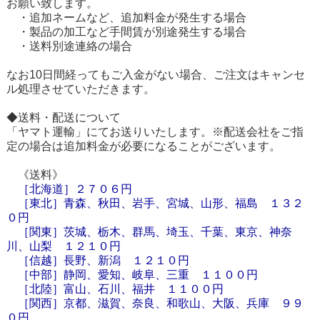
お願い致します。
・追加ネームなど、追加料金が発生する場合
・製品の加工など手間賃が別途発生する場合
・送料別途連絡の場合
なお10日間経ってもご入金がない場合、ご注文はキャンセ
ル処理させていただきます。
◆送料・配送について
「ヤマト運輸」にてお送りいたします。※配送会社をご指
定の場合は追加料金が必要になることがございます。
《送料》
［
北海道
］
２７０６円
［東北］青森、秋田、岩手、宮城、山形、福島 １３２
０円
［関東］茨城、栃木、群馬、埼玉、千葉、東京、神奈
川、山梨 １２１０円
［信越］長野、新潟 １２１０円
［中部］静岡、愛知、岐阜、三重 １１００円
［北陸］富山、石川、福井 １１００円
［関西］京都、滋賀、奈良、和歌山、大阪、兵庫 ９９
０円