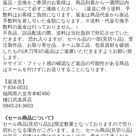
返品・交換をご希望のお客様は、商品到着から一週間以内
にメールにて必ずご連絡ください。 （返送に伴う送料、手
数料はお客様ご負担になります。返金は商品代金から振込
手数料を差し引いた金額になります。※送料・代金引換手
数料の返金は行っておりません。）
不良品、誤品配送の際、送料は当社負担で対応させていた
だきます。 恐れ入りますが、セール品の一部(見切り品)、受
注製作品、お取り寄せ品、ネーム加工品、包装資材を破損
したもの(木刀等)の返品はご遠慮いただきますようお願い致
します。
※サイズ・フィット感の確認など返品の可能性がある商品
はネームを付けずにお送りすることになります。
【返送先】
〒834-0031
福岡県八女市本町460
樋口武道具店
0943-24-3603
《セール商品について》
セール商品(見切り品)は限定数量となっておりますので売り
切れとなる場合がございます。また、セール商品(見切り品)