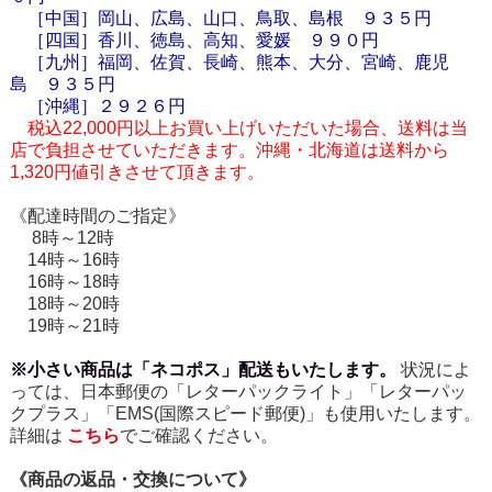
［中国］岡山、広島、山口、鳥取、島根 ９３５円
［四国］香川、徳島、高知、愛媛 ９９０円
［九州］福岡、佐賀、長崎、熊本、大分、宮崎、鹿児
島 ９３５円
［
沖縄
］２９２６円
税込22,000円以上お買い上げいただいた場合、送料は当
店で負担させていただきます。沖縄・北海道は送料から
1,320円値引きさせて頂きます。
《配達時間のご指定》
8時～12時
14時～16時
16時～18時
18時～20時
19時～21時
※小さい商品は「ネコポス」配送もいたします。
状況によ
っては、日本郵便の「レターパックライト」「レターパッ
クプラス」「EMS(国際スピード郵便)」も使用いたします。
詳細は
こちら
でご確認ください。
《商品の返品・交換について》