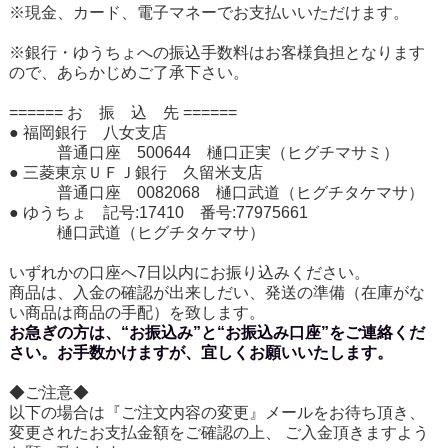
※現金、カード、電子マネーでお支払いいただけます。
※銀行・ゆうちょへの振込手数料はお客様負担となります
ので、あらかじめご了承下さい。
====== お 振 込 先 ======
● 福岡銀行 八女支店
普通口座 500644 樋口正実（ヒグチマサミ）
● 三菱東京ＵＦＪ銀行 久留米支店
普通口座 0082068 樋口武道（ヒグチタケマサ）
● ゆうちょ 記号:17410 番号:77975661
樋口武道（ヒグチタケマサ）
いずれかの口座へ7日以内にお振り込みください。
商品は、入金の確認が出来しだい、発送の準備（在庫がな
い商品は商品の手配）を致します。
お急ぎの方は、“お振込み”と“お振込み口座”をご連絡くだ
さい。お手数かけますが、宜しくお願いいたします。
◆ご注意◆
以下の場合は『ご注文内容の変更』メールをお待ち頂き、
変更されたお支払金額をご確認の上、 ご入金頂きますよう