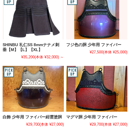
SHINBU 礼仁SS 8mmナナメ刺
フジ色の胴 少年用 ファイバー
垂【M】【L】【XL】
¥27,500
(本体 ¥25,000)
¥35,200
(本体 ¥32,000)
～
白飾 少年用 ファイバー紺雲塗胴
マグマ胴 少年用 ファイバー
¥29,700
(本体 ¥27,000)
¥29,700
(本体 ¥27,000)