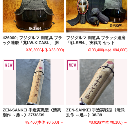
426060; フジダルマ 剣道具 ブラ
フジダルマ 剣道具 ブラック達磨
ック達磨「兆LW-KIZASI-」 胴
「戦-SEN-」実戦向 セット
¥36,300
(本体 ¥33,000)
¥103,400
(本体 ¥94,000)
ZEN-SANKEI 手造実戦型《清武
ZEN-SANKEI 手造実戦型《清武
別作 ～勇～》37/38/39
別作 ～迅～》38/39
¥9,460
(本体 ¥8,600)
～
¥8,910
(本体 ¥8,100)
～