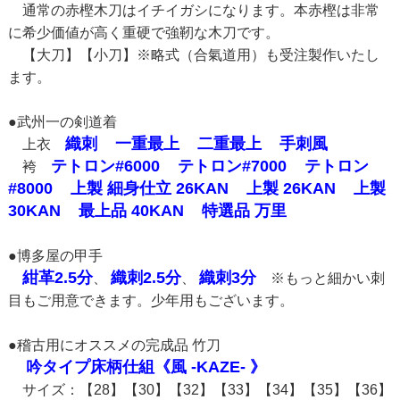
通常の赤樫木刀はイチイガシになります。本赤樫は非常
に希少価値が高く重硬で強靭な木刀です。
【大刀】【小刀】※略式（合氣道用）も受注製作いたし
ます。
●武州一の剣道着
織刺
一重最上
二重最上
手刺風
上衣
テトロン#6000
テトロン#7000
テトロン
袴
#8000
上製 細身仕立 26KAN
上製 26KAN
上製
30KAN
最上品 40KAN
特選品 万里
●博多屋の甲手
紺革2.5分
織刺2.5分
織刺3分
、
、
※もっと細かい刺
目もご用意できます。少年用もございます。
●稽古用にオススメの完成品 竹刀
吟タイプ床柄仕組《風 -KAZE- 》
サイズ：【28】【30】【32】【33】【34】【35】【36】