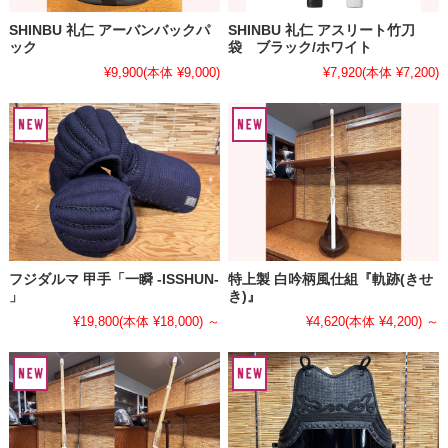
SHINBU 礼仁 アーバンバックパ
SHINBU 礼仁 アスリート竹刀
ック
袋 ブラック/ホワイト
¥9,900
(本体 ¥9,000)
¥7,920
(本体 ¥7,200)
フジダルマ 甲手「一瞬 -ISSHUN-
特上製 白吟柄風仕組『軌跡(きせ
」
き)』
¥19,800
(本体 ¥18,000)
～
¥4,620
(本体 ¥4,200)
～