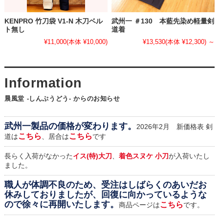
KENPRO 竹刀袋 V1-N 木刀ベル
武州一 ＃130 本藍先染め軽量剣
ト無し
道着
¥11,000
(本体 ¥10,000)
¥13,530
(本体 ¥12,300)
～
晨風堂 -しんぷうどう- からのお知らせ
武州一製品の価格が変わります。
2026年2月 新価格表 剣
こちら
こちら
道は
、居合は
です
長らく入荷がなかった
イス(特)大刀
、
着色スヌケ 小刀
が入荷いたし
ました。
職人が体調不良のため、受注はしばらくのあいだお
休みしておりましたが、回復に向かっているような
ので徐々に再開いたします。
こちら
商品ページは
です。