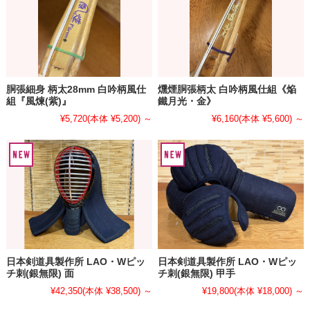
胴張細身 柄太28mm 白吟柄風仕
燻煙胴張柄太 白吟柄風仕組《焔
組『風煉(紫)』
鐵月光・金》
¥5,720
(本体 ¥5,200)
～
¥6,160
(本体 ¥5,600)
～
日本剣道具製作所 LAO・Wピッ
日本剣道具製作所 LAO・Wピッ
チ刺(銀無限) 面
チ刺(銀無限) 甲手
¥42,350
(本体 ¥38,500)
～
¥19,800
(本体 ¥18,000)
～