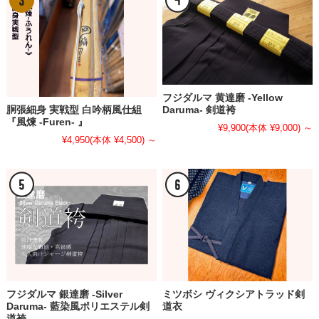
フジダルマ 黄達磨 -Yellow
Daruma- 剣道袴
胴張細身 実戦型 白吟柄風仕組
『風煉 -Furen- 』
¥9,900
(本体 ¥9,000)
～
¥4,950
(本体 ¥4,500)
～
フジダルマ 銀達磨 -Silver
ミツボシ ヴィクシアトラッド剣
Daruma- 藍染風ポリエステル剣
道衣
道袴