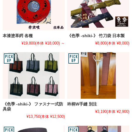
本漆塗革鍔 各種
《色季 -shiki-》 竹刀袋 日本製
¥19,800
(本体 ¥18,000)
～
¥8,800
(本体 ¥8,000)
《色季 -shiki-》 ファスナー式防
吟柄W手縫 別注
具袋
¥3,190
(本体 ¥2,900)
¥13,750
(本体 ¥12,500)