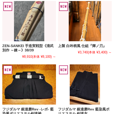
ZEN-SANKEI 手造実戦型《清武
上製 白吟柄風 仕組『輝ノ刃』
別作 ～錬～》38/39
¥3,740
(本体 ¥3,400)
～
¥8,910
(本体 ¥8,100)
～
フジダルマ 銀達磨Rev -レボ- 藍
フジダルマ 銀達磨Rev 藍染風ポ
染風ポリエステル剣道袴
リエステル 剣道衣