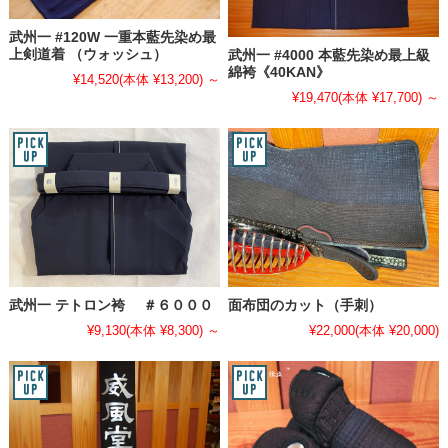
武州一 #120W 一重本藍先染め最
上剣道着 （ウォッシュ）
武州一 #4000 本藍先染め最上級
綿袴《40KAN》
¥14,520
(本体 ¥13,200)
～
¥19,470
(本体 ¥17,700)
～
武州一 テトロン袴 ＃６０００
面布団のカット（手刺）
¥9,130
(本体 ¥8,300)
～
¥22,000
(本体 ¥20,000)