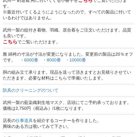
こちら
武州一 剣道着,袴に付いてくる小冊子を
でご覧いただけま
す。
※最近付いてくるようにようになったので、すべての製品に付いて
いるわけではありません。
武州一製の紋付き着物、羽織、居合着をご注文いただけます。品質
も良いです。
こちら
でご覧いただけます。
雅 綿袴の寸法が寸法が変更になりました。変更前の製品は20％オフ
です。 ・
6000番
・
8000番
・
10000番
胴の組み立て承ります。現品を送って頂きますとお見積りさせてい
ただきます。必要な材料はこちらで準備いたします。
防具のクリーニングのついて
武州一製の藍染織刺生地マスク、店頭にてご予約承っております。
価格は2,750円（税込み）/1枚になります。
店長の
仕事道具
を紹介するコーナーを作りました。
興味のある方は覗いてみて下さい。