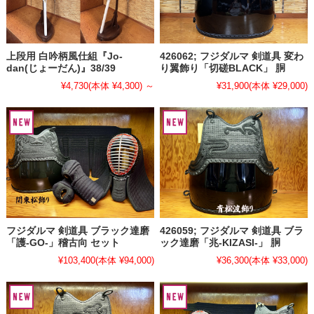
上段用 白吟柄風仕組『Jo-
426062; フジダルマ 剣道具 変わ
dan(じょーだん)』38/39
り翼飾り「切磋BLACK」 胴
¥4,730
(本体 ¥4,300)
～
¥31,900
(本体 ¥29,000)
フジダルマ 剣道具 ブラック達磨
426059; フジダルマ 剣道具 ブラ
「護-GO-」稽古向 セット
ック達磨「兆-KIZASI-」 胴
¥103,400
(本体 ¥94,000)
¥36,300
(本体 ¥33,000)