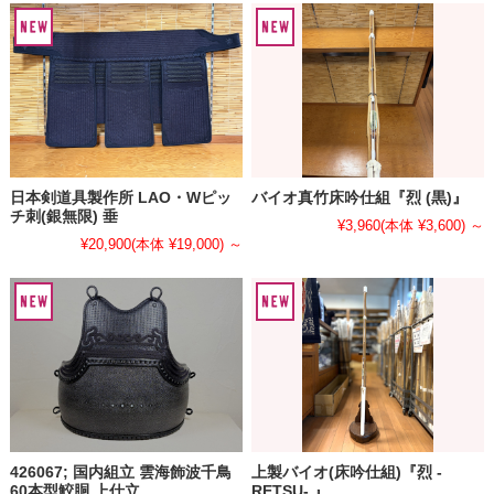
日本剣道具製作所 LAO・Wピッ
バイオ真竹床吟仕組『烈 (黒)』
チ刺(銀無限) 垂
¥3,960
(本体 ¥3,600)
～
¥20,900
(本体 ¥19,000)
～
426067; 国内組立 雲海飾波千鳥
上製バイオ(床吟仕組)『烈 -
60本型鮫胴 上仕立
RETSU- 』