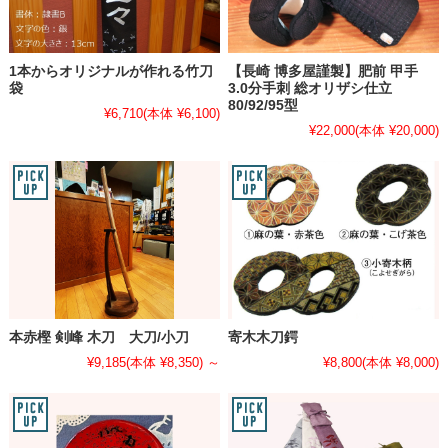
1本からオリジナルが作れる竹刀
【長崎 博多屋謹製】肥前 甲手
袋
3.0分手刺 総オリザシ仕立
80/92/95型
¥6,710
(本体 ¥6,100)
¥22,000
(本体 ¥20,000)
本赤樫 剣峰 木刀 大刀/小刀
寄木木刀鍔
¥9,185
(本体 ¥8,350)
～
¥8,800
(本体 ¥8,000)