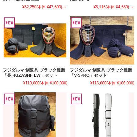
¥52,250
(本体 ¥47,500)
～
¥5,115
(本体 ¥4,650)
～
フジダルマ 剣道具 ブラック達磨
フジダルマ 剣道具 ブラック達磨
「兆 -KIZASHI- LW」セット
「V-5PRO」セット
¥110,000
(本体 ¥100,000)
¥116,600
(本体 ¥106,000)