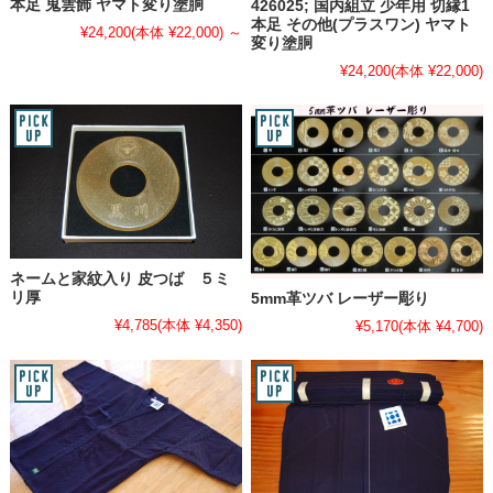
本足 鬼雲飾 ヤマト変り塗胴
426025; 国内組立 少年用 切縁1
本足 その他(プラスワン) ヤマト
¥24,200
(本体 ¥22,000)
～
変り塗胴
¥24,200
(本体 ¥22,000)
ネームと家紋入り 皮つば ５ミ
リ厚
5mm革ツバ レーザー彫り
¥4,785
(本体 ¥4,350)
¥5,170
(本体 ¥4,700)