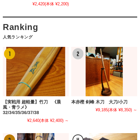
¥2,420
(本体 ¥2,200)
人気ランキング
【実戦用 超軽量】竹刀 《晨
本赤樫 剣峰 木刀 大刀/小刀
風・青ラメ》
¥9,185
(本体 ¥8,350)
～
32/34/35/36/37/38
¥2,640
(本体 ¥2,400)
～