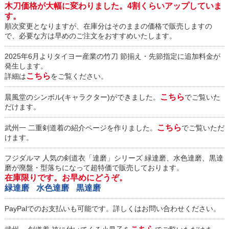
木刀価格が大幅に変わりました。4割くらいアップしていま
す。
順次変更となりますが、在庫分はそのままの価格で販売しますの
で、必要な方は早めのご注文をおすすめいたします。
2025年6月よりタイヨー産業の竹刀 節揃え・先節指定に追加料金が
発生します。
こちら
詳細は
をご覧ください。
こちら
晨風堂のシンボル(キャラクター)ができました。
でご覧いた
だけます。
こちら
武州一 二重剣道着の紹介ページを作りました。
でご覧いただ
けます。
フジダルマ 人気の剣道衣「達磨」シリーズ 緑達磨、水色達磨、黒達
磨が廃盤・型落ちになって超特価で販売しております。
在庫限りです。お早めにどうぞ。
緑達磨
水色達磨
黒達磨
PayPalでのお支払いも可能です。詳しくはお問い合わせください。