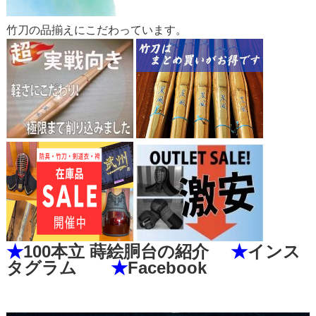
竹刀の品揃えにこだわっています。
★
100本立 蒔絵胴台の紹介
★
インス
タグラム
★
Facebook