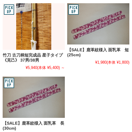
【SALE】鹿革紋様入 面乳革 短
(25cm)
竹刀 古刀柄短完成品 星子タイプ
《克己》 37男/38男
¥1,980
(本体 ¥1,800)
¥5,940
(本体 ¥5,400)
～
【SALE】鹿革紋様入 面乳革 長
(30cm)