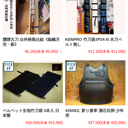
燻煙古刀 白吟柄風仕組《焔鐵月
KENPRO 竹刀袋JP24-N 木刀ベ
光・銀》
ルト無し
¥6,160
(本体 ¥5,600)
～
¥12,100
(本体 ¥11,000)
ベルベット生地竹刀袋 3本入 日
426063; 変り唐草 溜石目胴 少年
本製
用
¥16,500
(本体 ¥15,000)
¥27,500
(本体 ¥25,000)