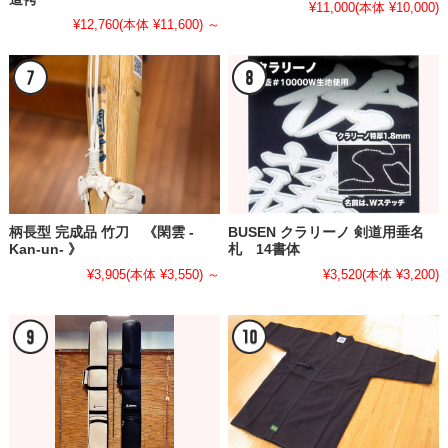
¥11,000
(本体 ¥10,000)
¥12,760
(本体 ¥11,600)
～
柄長型 完成品 竹刀 《閑雲 -
BUSEN クラリーノ 剣道用垂名
Kan-un- 》
札 14書体
¥3,905
(本体 ¥3,550)
～
¥3,520
(本体 ¥3,200)