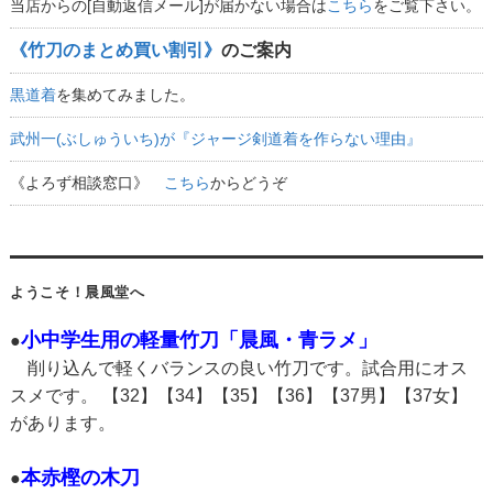
当店からの[自動返信メール]が届かない場合は
こちら
をご覧下さい。
《竹刀のまとめ買い割引》
のご案内
黒道着
を集めてみました。
武州一(ぶしゅういち)が『ジャージ剣道着を作らない理由』
《よろず相談窓口》
こちら
からどうぞ
ようこそ！晨風堂へ
小中学生用の軽量竹刀「晨風・青ラメ」
●
削り込んで軽くバランスの良い竹刀です。試合用にオス
スメです。 【32】【34】【35】【36】【37男】【37女】
があります。
本赤樫の木刀
●