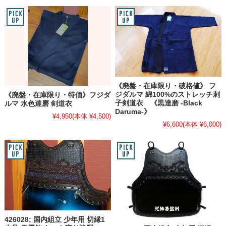
《廃盤・在庫限り・破格値》 フ
ジダルマ 綿100%のストレッチ刺
《廃盤・在庫限り・特価》フジダ
子剣道衣 《黒達磨 -Black
ルマ 水色達磨 剣道衣
Daruma-》
¥4,950
(本体 ¥4,500)
¥6,600
(本体 ¥6,000)
426028; 国内組立 少年用 切縁1