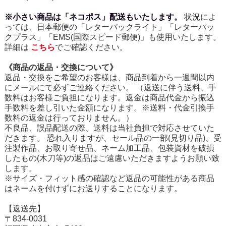
※小さい商品は「ネコポス」配送もいたします。
状況によ
っては、日本郵便の「レターパックライト」「レターパッ
クプラス」「EMS(国際スピード郵便)」も使用いたします。
詳細は
こちら
でご確認ください。
《商品の返品・交換について》
返品・交換をご希望のお客様は、商品到着から一週間以内
にメールにて必ずご連絡ください。 （返送に伴う送料、手
数料はお客様ご負担になります。返金は商品代金から振込
手数料を差し引いた金額になります。※送料・代金引換手
数料の返金は行っておりません。）
不良品、誤品配送の際、送料は当社負担で対応させていた
だきます。 恐れ入りますが、セール品の一部(見切り品)、受
注製作品、お取り寄せ品、ネーム加工品、包装資材を破損
したもの(木刀等)の返品はご遠慮いただきますようお願い致
します。
※サイズ・フィット感の確認など返品の可能性がある商品
はネームを付けずにお送りすることになります。
【返送先】
〒834-0031