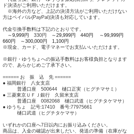
ド決済がご利用いただけます。
※海外の方など、上記の決済方法がご利用いただけない
方はペイパル(PayPal)決済も対応しています。
代金引換手数料は下記のとおりです。
～9,999円
330円
～29,999円 440円
～99,999円
660円
～300,000円 1,100円
※現金、カード、電子マネーでお支払いいただけます。
※銀行・ゆうちょへの振込手数料はお客様負担となります
ので、あらかじめご了承下さい。
====== お 振 込 先 ======
● 福岡銀行 八女支店
普通口座 500644 樋口正実（ヒグチマサミ）
● 三菱東京ＵＦＪ銀行 久留米支店
普通口座 0082068 樋口武道（ヒグチタケマサ）
● ゆうちょ 記号:17410 番号:77975661
樋口武道（ヒグチタケマサ）
いずれかの口座へ7日以内にお振り込みください。
商品は、入金の確認が出来しだい、発送の準備（在庫がな