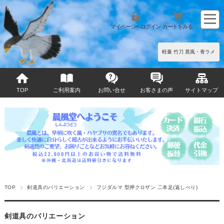
マイページへログイン
カートをみる
軽量 竹刀 晨風・青ラメ
TOP
ご利用案内
お問い合せ
お客さまの声
サイトマップ
TOP
剣道具のバリエーション
フジダルマ 型押クロザン 二本足(返しべり)
剣道具のバリエーション