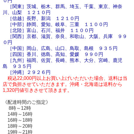
０円
［関東］茨城、栃木、群馬、埼玉、千葉、東京、神奈
川、山梨 １２１０円
［信越］長野、新潟 １２１０円
［中部］静岡、愛知、岐阜、三重 １１００円
［北陸］富山、石川、福井 １１００円
［関西］京都、滋賀、奈良、和歌山、大阪、兵庫 ９９
０円
［中国］岡山、広島、山口、鳥取、島根 ９３５円
［四国］香川、徳島、高知、愛媛 ９９０円
［九州］福岡、佐賀、長崎、熊本、大分、宮崎、鹿児
島 ９３５円
［
沖縄
］２９２６円
税込22,000円以上お買い上げいただいた場合、送料は当
店で負担させていただきます。沖縄・北海道は送料から
1,320円値引きさせて頂きます。
《配達時間のご指定》
8時～12時
14時～16時
16時～18時
18時～20時
19時～21時