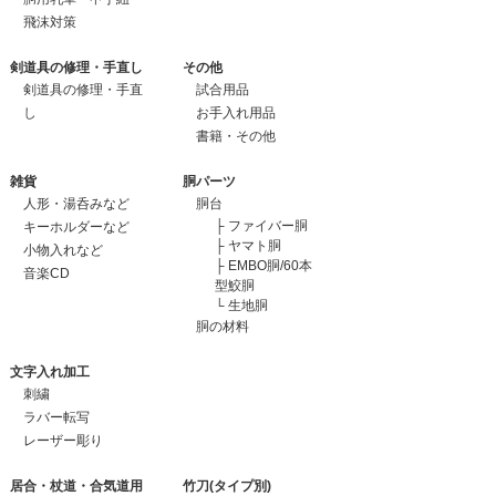
飛沫対策
剣道具の修理・手直し
その他
剣道具の修理・手直
試合用品
し
お手入れ用品
書籍・その他
雑貨
胴パーツ
人形・湯呑みなど
胴台
├
ファイバー胴
キーホルダーなど
├
ヤマト胴
小物入れなど
├
EMBO胴/60本
音楽CD
型鮫胴
└
生地胴
胴の材料
文字入れ加工
刺繍
ラバー転写
レーザー彫り
居合・杖道・合気道用
竹刀(タイプ別)