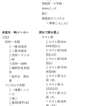
実戦型・十字刺・
4mmピッチ
眞仁
晨風堂オリジナル
└
渾身(こんしん)
剣道衣・袴(メーカー
胴台で胴を選ぶ
ごと)
ヤマト胴
武州一 衣類
├
ヤマト胴 特大
64本型(LL)
├
一重 剣道衣
├
ヤマト胴 60本
├
二重 剣道衣
型(L1/2)
├
武州一 テトロ
├
ヤマト胴 50本
ン袴
型(L)
├
武州一 綿袴
├
ヤマト胴 中50
├
織刺生地 剣道
本型(M)
衣
├
ヤマト胴 大人
└
紋付き、居合
用（M）
着
├
ヤマト胴 小
フジダルマ衣類
1/2(S1/2)
├
《達磨》シリ
├
ヤマト胴 小人
ーズ
用（S）
├
無二
└
ヤマト胴 幼年
├
夏用(薄手) 剣
用（SS）