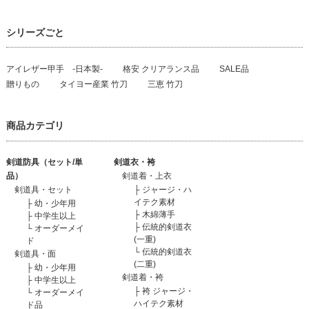
シリーズごと
アイレザー甲手 -日本製-
格安 クリアランス品
SALE品
贈りもの
タイヨー産業 竹刀
三恵 竹刀
商品カテゴリ
剣道防具（セット/単
剣道衣・袴
品）
剣道着・上衣
剣道具・セット
├
ジャージ・ハ
イテク素材
├
幼・少年用
├
木綿薄手
├
中学生以上
├
伝統的剣道衣
└
オーダーメイ
(一重)
ド
└
伝統的剣道衣
剣道具・面
(二重)
├
幼・少年用
剣道着・袴
├
中学生以上
├
袴 ジャージ・
└
オーダーメイ
ハイテク素材
ド品