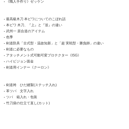
《職人手作り》ゼッケン
最高級木刀 本ビワについてのこぼれ話
本ビワ 木刀、『上』と『並』の違い
武州一 居合道のアイテム
色季
剣道防具「古式型・温故知新」と「超 実戦型・勝負師」の違い
剣道に必要なもの
アタッチメント式可動可変プロテクター《ISG》
ハイビジョン面金
剣道用インナー《クーロン》
剣道袴 ひだ縫製(ステッチ入れ)
革ツバ 文字入れ
ツバ 箱入れ・包装
竹刀袋の仕立て直し(カット)