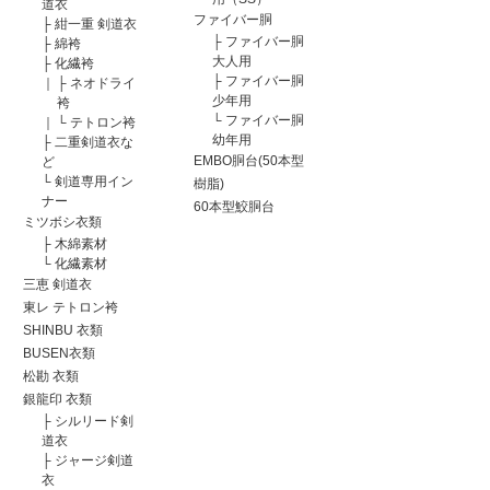
道衣
ファイバー胴
├
紺一重 剣道衣
├
ファイバー胴
├
綿袴
大人用
├
化繊袴
├
ファイバー胴
｜
├
ネオドライ
少年用
袴
└
ファイバー胴
｜
└
テトロン袴
幼年用
├
二重剣道衣な
EMBO胴台(50本型
ど
└
剣道専用イン
樹脂)
ナー
60本型鮫胴台
ミツボシ衣類
├
木綿素材
└
化繊素材
三恵 剣道衣
東レ テトロン袴
SHINBU 衣類
BUSEN衣類
松勘 衣類
銀龍印 衣類
├
シルリード剣
道衣
├
ジャージ剣道
衣