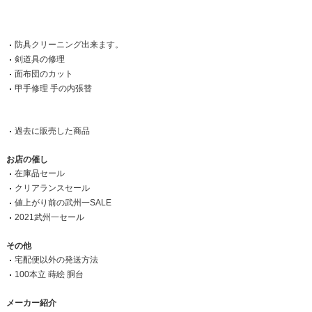
防具クリーニング出来ます。
剣道具の修理
面布団のカット
甲手修理 手の内張替
過去に販売した商品
お店の催し
在庫品セール
クリアランスセール
値上がり前の武州一SALE
2021武州一セール
その他
宅配便以外の発送方法
100本立 蒔絵 胴台
メーカー紹介