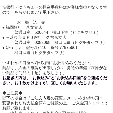
※銀行・ゆうちょへの振込手数料はお客様負担となります
ので、あらかじめご了承下さい。
====== お 振 込 先 ======
● 福岡銀行 八女支店
普通口座 500644 樋口正実（ヒグチマサミ）
● 三菱東京ＵＦＪ銀行 久留米支店
普通口座 0082068 樋口武道（ヒグチタケマサ）
● ゆうちょ 記号:17410 番号:77975661
樋口武道（ヒグチタケマサ）
いずれかの口座へ7日以内にお振り込みください。
商品は、入金の確認が出来しだい、発送の準備（在庫がな
い商品は商品の手配）を致します。
お急ぎの方は、“お振込み”と“お振込み口座”をご連絡くだ
さい。お手数かけますが、宜しくお願いいたします。
◆ご注意◆
以下の場合は『ご注文内容の変更』メールをお待ち頂き、
変更されたお支払金額をご確認の上、 ご入金頂きますよう
お願い致します。