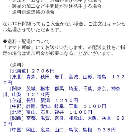
・追加ネームなど、追加料金が発生する場合
・製品の加工など手間賃が別途発生する場合
・送料別途連絡の場合
なお10日間経ってもご入金がない場合、ご注文はキャンセ
ル処理させていただきます。
◆送料・配送について
「ヤマト運輸」にてお送りいたします。※配送会社をご指
定の場合は追加料金が必要になることがございます。
《送料》
［
北海道
］
２７０６円
［東北］青森、秋田、岩手、宮城、山形、福島 １３２
０円
［関東］茨城、栃木、群馬、埼玉、千葉、東京、神奈
川、山梨 １２１０円
［信越］長野、新潟 １２１０円
［中部］静岡、愛知、岐阜、三重 １１００円
［北陸］富山、石川、福井 １１００円
［関西］京都、滋賀、奈良、和歌山、大阪、兵庫 ９９
０円
［中国］岡山、広島、山口、鳥取、島根 ９３５円