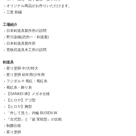
オリジナル商品がお作りいただけます。
三恵 刺繍
工場紹介
日本剣道具製作所の訪問
野川染織(武州一・剣道着)
日本剣道具製作所
荒牧武道具木工所の訪問
剣道具
変り塗胴 中/大/特大
変り塗胴 幼年用/少年用
フジダルマ 蜀紅・蜀紅糸
蜀紅糸・飾り糸
【SANKEI 禅】メガネ仕様
【ヒロヤ】アゴ型
【ヒロヤ】胸型
「外して洗う」内輪 BUSEN W
『古式型』と『超 実戦型』の比較
制菌仕様
変り塗胴