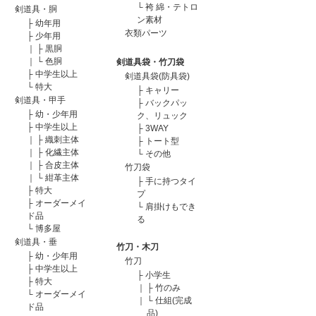
└
袴 綿・テトロ
剣道具・胴
ン素材
├
幼年用
衣類パーツ
├
少年用
｜
├
黒胴
｜
└
色胴
剣道具袋・竹刀袋
├
中学生以上
剣道具袋(防具袋)
└
特大
├
キャリー
剣道具・甲手
├
バックパッ
├
幼・少年用
ク、リュック
├
中学生以上
├
3WAY
｜
├
織刺主体
├
トート型
｜
├
化繊主体
└
その他
｜
├
合皮主体
竹刀袋
｜
└
紺革主体
├
手に持つタイ
├
特大
プ
├
オーダーメイ
└
肩掛けもでき
ド品
る
└
博多屋
剣道具・垂
竹刀・木刀
├
幼・少年用
竹刀
├
中学生以上
├
小学生
├
特大
｜
├
竹のみ
└
オーダーメイ
｜
└
仕組(完成
ド品
品)