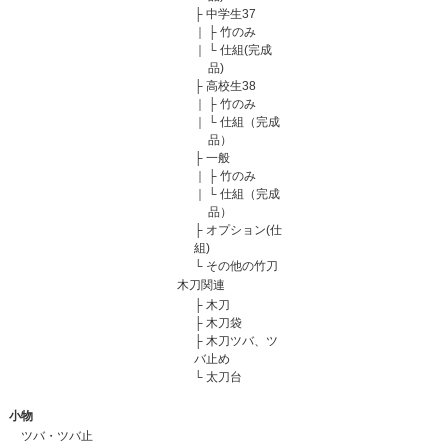
├
中学生37
｜
├
竹のみ
｜
└
仕組(完成
品)
├
高校生38
｜
├
竹のみ
｜
└
仕組（完成
品）
├
一般
｜
├
竹のみ
｜
└
仕組（完成
品）
├
オプション(仕
組)
└
その他の竹刀
木刀関連
├
木刀
├
木刀袋
├
木刀ツバ、ツ
バ止め
└
太刀台
小物
ツバ・ツバ止