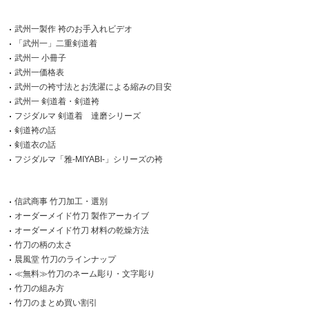
武州一製作 袴のお手入れビデオ
「武州一」二重剣道着
武州一 小冊子
武州一価格表
武州一の袴寸法とお洗濯による縮みの目安
武州一 剣道着・剣道袴
フジダルマ 剣道着 達磨シリーズ
剣道袴の話
剣道衣の話
フジダルマ「雅-MIYABI-」シリーズの袴
信武商事 竹刀加工・選別
オーダーメイド竹刀 製作アーカイブ
オーダーメイド竹刀 材料の乾燥方法
竹刀の柄の太さ
晨風堂 竹刀のラインナップ
≪無料≫竹刀のネーム彫り・文字彫り
竹刀の組み方
竹刀のまとめ買い割引