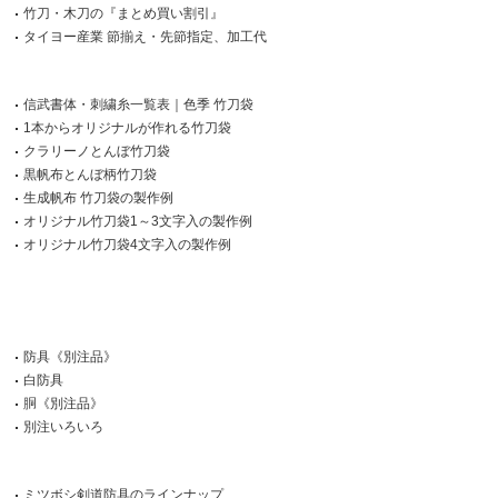
竹刀・木刀の『まとめ買い割引』
タイヨー産業 節揃え・先節指定、加工代
信武書体・刺繍糸一覧表｜色季 竹刀袋
1本からオリジナルが作れる竹刀袋
クラリーノとんぼ竹刀袋
黒帆布とんぼ柄竹刀袋
生成帆布 竹刀袋の製作例
オリジナル竹刀袋1～3文字入の製作例
オリジナル竹刀袋4文字入の製作例
防具《別注品》
白防具
胴《別注品》
別注いろいろ
ミツボシ剣道防具のラインナップ