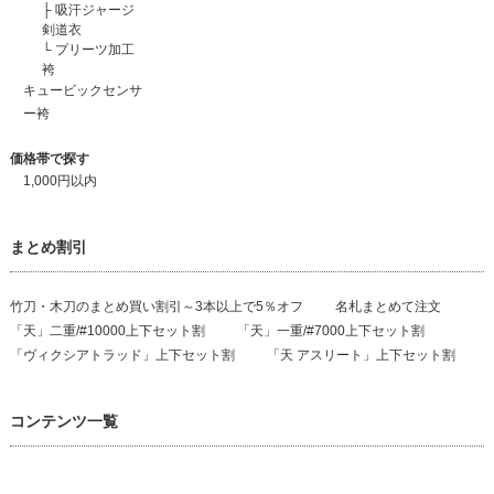
├
吸汗ジャージ
剣道衣
└
プリーツ加工
袴
キュービックセンサ
ー袴
価格帯で探す
1,000円以内
まとめ割引
竹刀・木刀のまとめ買い割引～3本以上で5％オフ
名札まとめて注文
「天」二重/#10000上下セット割
「天」一重/#7000上下セット割
「ヴィクシアトラッド」上下セット割
「天 アスリート」上下セット割
コンテンツ一覧