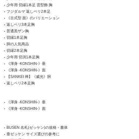
少年用 切縁1本足 雲型飾 胸
フジダルマ 返しベリ2本足
《古式型 面》のバリエーション
返しベリ3本足胸
普通黒ザン胸
切縁1本足胸
胴の人気商品
切縁2本足胸
少年用 切渕1本足胸
《渾身 -KONSHIN-》垂
《渾身 -KONSHIN-》面
【SANKEI 禅】《威光》胴
返しベリ2本足胸
《渾身 -KONSHIN-》垂
《渾身 -KONSHIN-》面
BUSEN 名札(ゼッケン)の規格・書体
垂ゼッケン サイズ選びの参考に