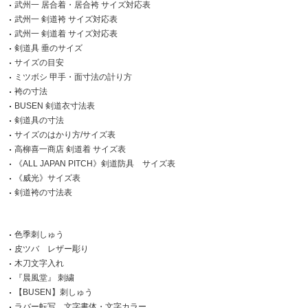
武州一 居合着・居合袴 サイズ対応表
武州一 剣道袴 サイズ対応表
武州一 剣道着 サイズ対応表
剣道具 垂のサイズ
サイズの目安
ミツボシ 甲手・面寸法の計り方
袴の寸法
BUSEN 剣道衣寸法表
剣道具の寸法
サイズのはかり方/サイズ表
高柳喜一商店 剣道着 サイズ表
《ALL JAPAN PITCH》剣道防具 サイズ表
《威光》サイズ表
剣道袴の寸法表
色季刺しゅう
皮ツバ レザー彫り
木刀文字入れ
『晨風堂』 刺繍
【BUSEN】刺しゅう
ラバー転写 文字書体・文字カラー