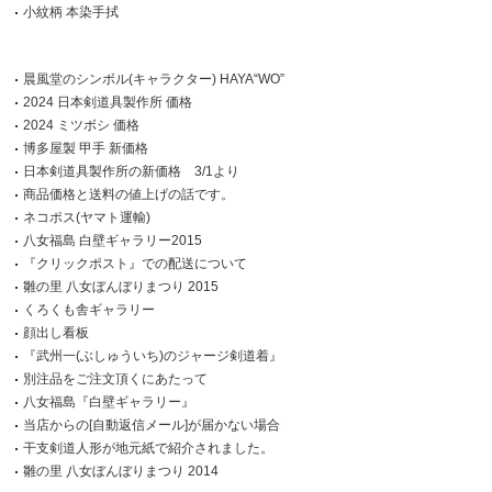
小紋柄 本染手拭
晨風堂のシンボル(キャラクター) HAYA“WO”
2024 日本剣道具製作所 価格
2024 ミツボシ 価格
博多屋製 甲手 新価格
日本剣道具製作所の新価格 3/1より
商品価格と送料の値上げの話です。
ネコポス(ヤマト運輸)
八女福島 白壁ギャラリー2015
『クリックポスト』での配送について
雛の里 八女ぼんぼりまつり 2015
くろくも舎ギャラリー
顔出し看板
『武州一(ぶしゅういち)のジャージ剣道着』
別注品をご注文頂くにあたって
八女福島『白壁ギャラリー』
当店からの[自動返信メール]が届かない場合
干支剣道人形が地元紙で紹介されました。
雛の里 八女ぼんぼりまつり 2014