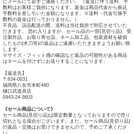
にメールにて必ずご連絡ください。 （返送に伴う送料、手
数料はお客様ご負担になります。返金は商品代金から振込
手数料を差し引いた金額になります。※送料・代金引換手
数料の返金は行っておりません。）
不良品、誤品配送の際、送料は当社負担で対応させていた
だきます。 恐れ入りますが、セール品の一部(見切り品)、受
注製作品、お取り寄せ品、ネーム加工品、包装資材を破損
したもの(木刀等)の返品はご遠慮いただきますようお願い致
します。
※サイズ・フィット感の確認など返品の可能性がある商品
はネームを付けずにお送りすることになります。
【返送先】
〒834-0031
福岡県八女市本町460
樋口武道具店
0943-24-3603
《セール商品について》
セール商品(見切り品)は限定数量となっておりますので売り
切れとなる場合がございます。また、セール商品(見切り品)
の返品・交換はお受けできませんので、予めご了承くださ
い。
在庫切れ商品について