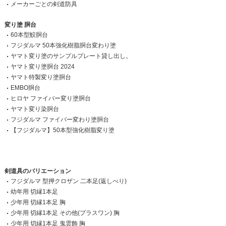
メーカーごとの剣道防具
変り塗 胴台
60本型鮫胴台
フジダルマ 50本強化樹脂胴台変わり塗
ヤマト変り塗のサンプルプレート貸し出し。
ヤマト変り塗胴台 2024
ヤマト特製変り塗胴台
EMBO胴台
ヒロヤ ファイバー変り塗胴台
ヤマト変り染胴台
フジダルマ ファイバー変わり塗胴台
【フジダルマ】50本型強化樹脂変り塗
剣道具のバリエーション
フジダルマ 型押クロザン 二本足(返しべり)
幼年用 切縁1本足
少年用 切縁1本足 胸
少年用 切縁1本足 その他(プラスワン) 胸
少年用 切縁1本足 鬼雲飾 胸