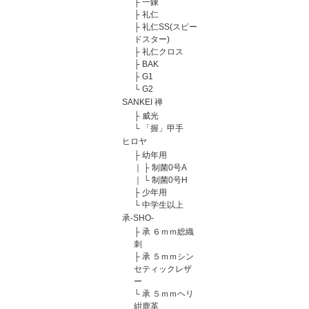
├
一錬
├
礼仁
├
礼仁SS(スピー
ドスター)
├
礼仁クロス
├
BAK
├
G1
└
G2
SANKEI 禅
├
威光
└
「握」甲手
ヒロヤ
├
幼年用
｜
├
制菌0号A
｜
└
制菌0号H
├
少年用
└
中学生以上
承-SHO-
├
承 ６ｍｍ総織
刺
├
承 ５ｍｍシン
セティックレザ
ー
└
承 ５ｍｍヘリ
紺鹿革