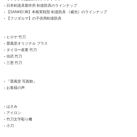
日本剣道具製作所 剣道防具のラインナップ
【SANKEI 禅】本格実戦型 剣道防具 《威光》のラインナップ
【フジダルマ】の子供用剣道防具
ヒロヤ 竹刀
晨風堂オリジナル プラス
タイヨー産業 竹刀
信武 竹刀
三恵 竹刀
『晨風堂 写真館』
お客様の声
はさみ
アイロン
竹刀文字彫り機
小刀