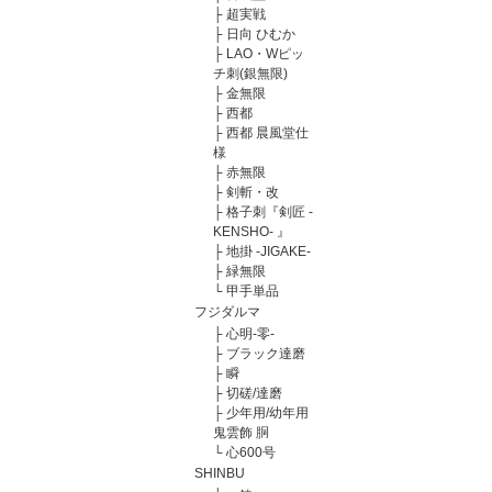
├
超実戦
├
日向 ひむか
├
LAO・Wピッ
チ刺(銀無限)
├
金無限
├
西都
├
西都 晨風堂仕
様
├
赤無限
├
剣斬・改
├
格子刺『剣匠 -
KENSHO- 』
├
地掛 -JIGAKE-
├
緑無限
└
甲手単品
フジダルマ
├
心明-零-
├
ブラック達磨
├
瞬
├
切磋/達磨
├
少年用/幼年用
鬼雲飾 胴
└
心600号
SHINBU