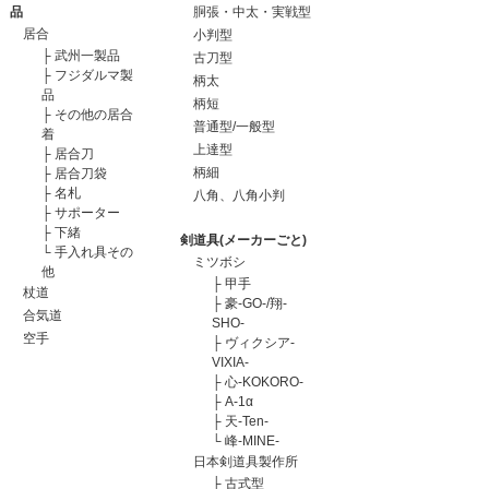
品
胴張・中太・実戦型
居合
小判型
├
武州一製品
古刀型
├
フジダルマ製
柄太
品
柄短
├
その他の居合
普通型/一般型
着
上達型
├
居合刀
柄細
├
居合刀袋
├
名札
八角、八角小判
├
サポーター
├
下緒
剣道具(メーカーごと)
└
手入れ具その
ミツボシ
他
├
甲手
杖道
├
豪-GO-/翔-
合気道
SHO-
空手
├
ヴィクシア-
VIXIA-
├
心-KOKORO-
├
A-1α
├
天-Ten-
└
峰-MINE-
日本剣道具製作所
├
古式型