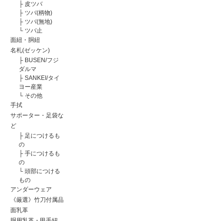
├
皮ツバ
├
ツバ(柄物)
├
ツバ(無地)
└
ツバ止
面紐・胴紐
名札(ゼッケン)
├
BUSEN/フジ
ダルマ
├
SANKEI/タイ
ヨー産業
└
その他
手拭
サポーター・足袋な
ど
├
足につけるも
の
├
手につけるも
の
└
頭部につける
もの
アンダーウェア
《厳選》竹刀付属品
面乳革
胴用乳革・甲手紐