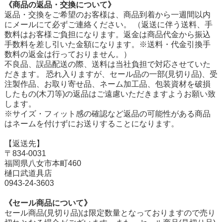
《商品の返品・交換について》
返品・交換をご希望のお客様は、商品到着から一週間以内
にメールにて必ずご連絡ください。 （返送に伴う送料、手
数料はお客様ご負担になります。返金は商品代金から振込
手数料を差し引いた金額になります。※送料・代金引換手
数料の返金は行っておりません。）
不良品、誤品配送の際、送料は当社負担で対応させていた
だきます。 恐れ入りますが、セール品の一部(見切り品)、受
注製作品、お取り寄せ品、ネーム加工品、包装資材を破損
したもの(木刀等)の返品はご遠慮いただきますようお願い致
します。
※サイズ・フィット感の確認など返品の可能性がある商品
はネームを付けずにお送りすることになります。
【返送先】
〒834-0031
福岡県八女市本町460
樋口武道具店
0943-24-3603
《セール商品について》
セール商品(見切り品)は限定数量となっておりますので売り