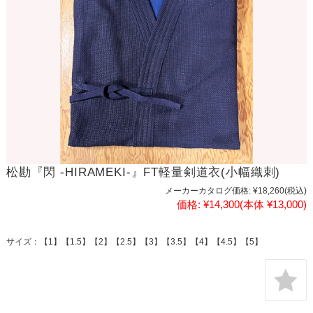
松勘『閃 -HIRAMEKI-』FT軽量剣道衣(小幅織刺)
メーカーカタログ価格:
¥18,260
(税込)
価格:
¥14,300
(本体 ¥13,000)
サイズ：【1】【1.5】【2】【2.5】【3】【3.5】【4】【4.5】【5】