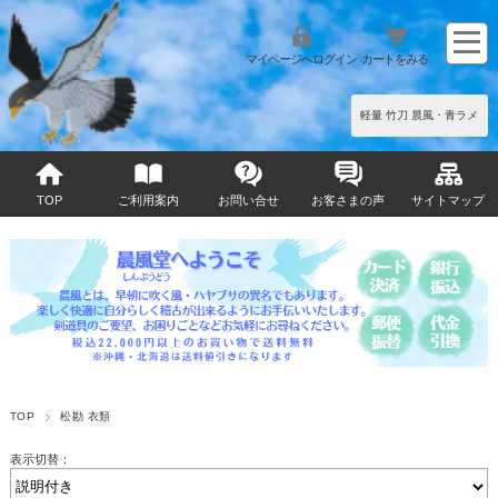
マイページへログイン
カートをみる
軽量 竹刀 晨風・青ラメ
TOP
ご利用案内
お問い合せ
お客さまの声
サイトマップ
TOP
松勘 衣類
表示切替：