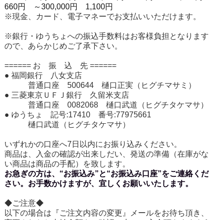
660円
～300,000円 1,100円
※現金、カード、電子マネーでお支払いいただけます。
※銀行・ゆうちょへの振込手数料はお客様負担となります
ので、あらかじめご了承下さい。
====== お 振 込 先 ======
● 福岡銀行 八女支店
普通口座 500644 樋口正実（ヒグチマサミ）
● 三菱東京ＵＦＪ銀行 久留米支店
普通口座 0082068 樋口武道（ヒグチタケマサ）
● ゆうちょ 記号:17410 番号:77975661
樋口武道（ヒグチタケマサ）
いずれかの口座へ7日以内にお振り込みください。
商品は、入金の確認が出来しだい、発送の準備（在庫がな
い商品は商品の手配）を致します。
お急ぎの方は、“お振込み”と“お振込み口座”をご連絡くだ
さい。お手数かけますが、宜しくお願いいたします。
◆ご注意◆
以下の場合は『ご注文内容の変更』メールをお待ち頂き、