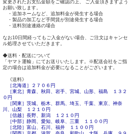
変更されたお支払金額をご確認の上、 ご入金頂きますよう
お願い致します。
・追加ネームなど、追加料金が発生する場合
・製品の加工など手間賃が別途発生する場合
・送料別途連絡の場合
なお10日間経ってもご入金がない場合、ご注文はキャンセ
ル処理させていただきます。
◆送料・配送について
「ヤマト運輸」にてお送りいたします。※配送会社をご指
定の場合は追加料金が必要になることがございます。
《送料》
［
北海道
］
２７０６円
［東北］青森、秋田、岩手、宮城、山形、福島 １３２
０円
［関東］茨城、栃木、群馬、埼玉、千葉、東京、神奈
川、山梨 １２１０円
［信越］長野、新潟 １２１０円
［中部］静岡、愛知、岐阜、三重 １１００円
［北陸］富山、石川、福井 １１００円
［関西］京都、滋賀、奈良、和歌山、大阪、兵庫 ９９