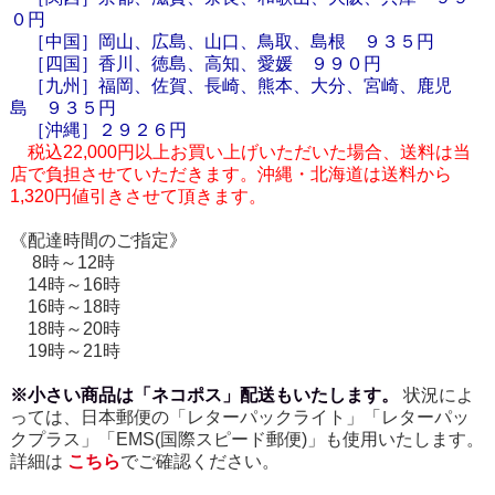
０円
［中国］岡山、広島、山口、鳥取、島根 ９３５円
［四国］香川、徳島、高知、愛媛 ９９０円
［九州］福岡、佐賀、長崎、熊本、大分、宮崎、鹿児
島 ９３５円
［
沖縄
］２９２６円
税込22,000円以上お買い上げいただいた場合、送料は当
店で負担させていただきます。沖縄・北海道は送料から
1,320円値引きさせて頂きます。
《配達時間のご指定》
8時～12時
14時～16時
16時～18時
18時～20時
19時～21時
※小さい商品は「ネコポス」配送もいたします。
状況によ
っては、日本郵便の「レターパックライト」「レターパッ
クプラス」「EMS(国際スピード郵便)」も使用いたします。
詳細は
こちら
でご確認ください。