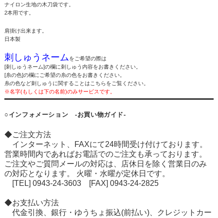
ナイロン生地の木刀袋です。
2本用です。
肩掛け出来ます。
日本製
刺しゅうネーム
をご希望の際は
[刺しゅうネーム]の欄に刺しゅう内容をお書きください。
[糸の色]の欄にご希望の糸の色をお書きください。
糸の色など刺しゅうに関することは
こちら
をご覧ください。
※名字(もしくは下の名前)のみサービスです。
○インフォメーション -お買い物ガイド-
◆ご注文方法
インターネット、FAXにて24時間受け付けております。
営業時間内であればお電話でのご注文も承っております。
ご注文やご質問メールの対応は、店休日を除く営業日のみ
の対応となります。 火曜・水曜が定休日です。
[TEL] 0943-24-3603 [FAX] 0943-24-2825
◆お支払い方法
代金引換、銀行・ゆうちょ振込(前払い)、クレジットカー