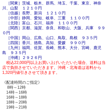
［関東］茨城、栃木、群馬、埼玉、千葉、東京、神奈
川、山梨 １２１０円
［信越］長野、新潟 １２１０円
［中部］静岡、愛知、岐阜、三重 １１００円
［北陸］富山、石川、福井 １１００円
［関西］京都、滋賀、奈良、和歌山、大阪、兵庫 ９９
０円
［中国］岡山、広島、山口、鳥取、島根 ９３５円
［四国］香川、徳島、高知、愛媛 ９９０円
［九州］福岡、佐賀、長崎、熊本、大分、宮崎、鹿児
島 ９３５円
［
沖縄
］２９２６円
税込22,000円以上お買い上げいただいた場合、送料は当
店で負担させていただきます。沖縄・北海道は送料から
1,320円値引きさせて頂きます。
《配達時間のご指定》
8時～12時
14時～16時
16時～18時
18時～20時
19時～21時