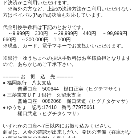
ド決済がご利用いただけます。
※海外の方など、上記の決済方法がご利用いただけない
方はペイパル(PayPal)決済も対応しています。
代金引換手数料は下記のとおりです。
～9,999円
330円
～29,999円 440円
～99,999円
660円
～300,000円 1,100円
※現金、カード、電子マネーでお支払いいただけます。
※銀行・ゆうちょへの振込手数料はお客様負担となります
ので、あらかじめご了承下さい。
====== お 振 込 先 ======
● 福岡銀行 八女支店
普通口座 500644 樋口正実（ヒグチマサミ）
● 三菱東京ＵＦＪ銀行 久留米支店
普通口座 0082068 樋口武道（ヒグチタケマサ）
● ゆうちょ 記号:17410 番号:77975661
樋口武道（ヒグチタケマサ）
いずれかの口座へ7日以内にお振り込みください。
商品は、入金の確認が出来しだい、発送の準備（在庫がな