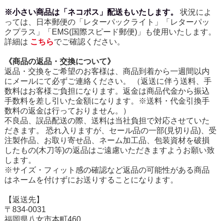
※小さい商品は「ネコポス」配送もいたします。
状況によ
っては、日本郵便の「レターパックライト」「レターパッ
クプラス」「EMS(国際スピード郵便)」も使用いたします。
詳細は
こちら
でご確認ください。
《商品の返品・交換について》
返品・交換をご希望のお客様は、商品到着から一週間以内
にメールにて必ずご連絡ください。 （返送に伴う送料、手
数料はお客様ご負担になります。返金は商品代金から振込
手数料を差し引いた金額になります。※送料・代金引換手
数料の返金は行っておりません。）
不良品、誤品配送の際、送料は当社負担で対応させていた
だきます。 恐れ入りますが、セール品の一部(見切り品)、受
注製作品、お取り寄せ品、ネーム加工品、包装資材を破損
したもの(木刀等)の返品はご遠慮いただきますようお願い致
します。
※サイズ・フィット感の確認など返品の可能性がある商品
はネームを付けずにお送りすることになります。
【返送先】
〒834-0031
福岡県八女市本町460