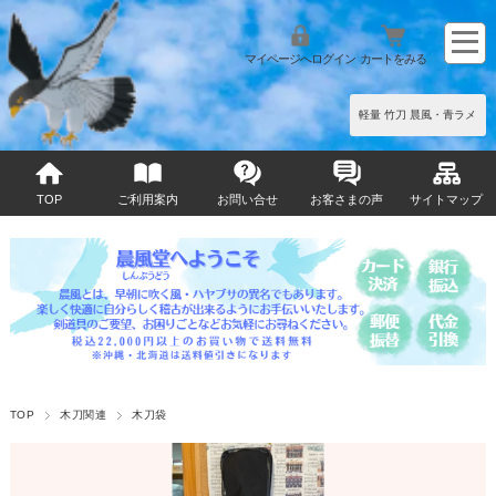
マイページへログイン
カートをみる
軽量 竹刀 晨風・青ラメ
TOP
ご利用案内
お問い合せ
お客さまの声
サイトマップ
TOP
木刀関連
木刀袋