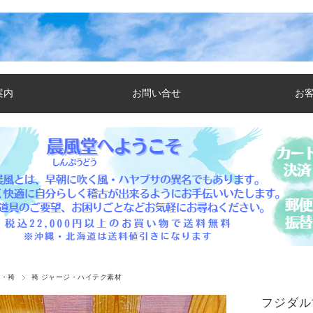
案内
お問い合せ
お
着・袴
袴 ジャージ・ハイテク素材
フジダル