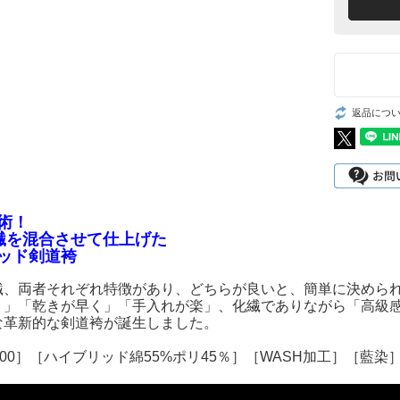
返品につ
術！
繊を混合させて仕上げた
ッド剣道袴
繊、両者それぞれ特徴があり、どちらが良いと、簡単に決めら
く」「乾きが早く」「手入れが楽」、化繊でありながら「高級
な革新的な剣道袴が誕生しました。
000］［ハイブリッド綿55%ポリ45％］［WASH加工］［藍染