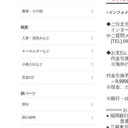
書籍・その他
○インフォメ
◆ご注文
雑貨
インター
やご質問
人形・湯呑みなど
[TEL] 09
キーホルダーなど
◆お支払
代金引換
※海外の方
小物入れなど
代金引換
音楽CD
～9,9
※現金、
胴パーツ
※銀行・
胴台
====== 
● 福
胴の材料
普通口座
● 三