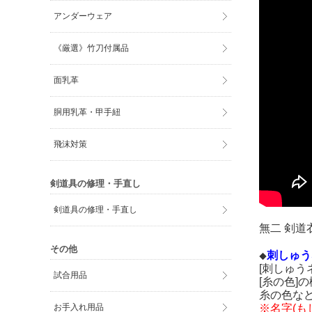
アンダーウェア
《厳選》竹刀付属品
面乳革
胴用乳革・甲手紐
飛沫対策
剣道具の修理・手直し
剣道具の修理・手直し
無二 剣道
その他
刺しゅう
◆
[刺しゅう
試合用品
[糸の色]
糸の色な
※名字(も
お手入れ用品