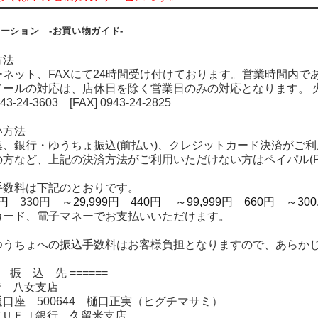
ーション -お買い物ガイド-
方法
ネット、FAXにて24時間受け付けております。営業時間内で
メールの対応は、店休日を除く営業日のみの対応となります。 
43-24-3603 [FAX] 0943-24-2825
い方法
、銀行・ゆうちょ振込(前払い)、クレジットカード決済がご利
など、上記の決済方法がご利用いただけない方はペイパル(Pa
手数料は下記のとおりです。
99円
330円
～29,999円 440円
～99,999円 660円
～300,
カード、電子マネーでお支払いいただけます。
ゆうちょへの振込手数料はお客様負担となりますので、あらか
お 振 込 先 ======
岡銀行 八女支店
 500644 樋口正実（ヒグチマサミ）
菱東京ＵＦＪ銀行 久留米支店