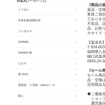
剣道具(メーカーごと)
《商品の
返品・交
ミツボシ
客様ご負
ておりま
日本剣道具製作所
不良品、
品、お取
フジダルマ
※サイズ
【返送先
SHINBU
〒834-003
福岡県八女
SANKEI 禅
樋口武道
0943-24-3
ヒロヤ
《セール
承-SHO-
セール商
品・交換
完売商品
実戦型・十字刺・4mmピッチ
◆ご連絡
眞仁
ショップ
運営責任