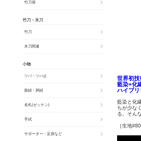
竹刀袋
竹刀・木刀
竹刀
木刀関連
小物
ツバ・ツバ止
世界初技
藍染+化
ハイブリ
面紐・胴紐
藍染と化
名札(ゼッケン)
ちが少な
る。そん
手拭
［生地#8
サポーター・足袋など