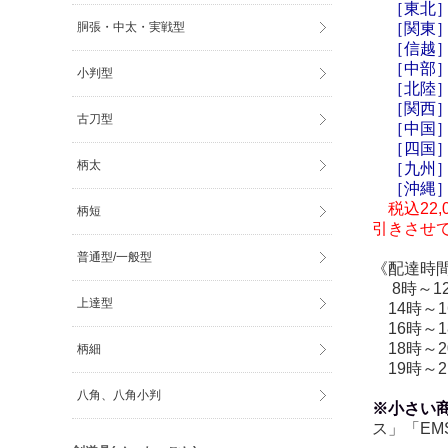
［東北］
［関東］
胴張・中太・実戦型
［信越］
［中部］
小判型
［北陸］
［関西］
古刀型
［中国］
［四国］
柄太
［九州］
［
沖縄
税込22,
柄短
引きさせ
普通型/一般型
《配達時
8時～1
上達型
14時～1
16時～1
18時～2
柄細
19時～2
八角、八角小判
※小さい
ス」「EM