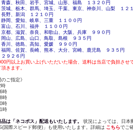
青森、秋田、岩手、宮城、山形、福島 １３２０円
茨城、栃木、群馬、埼玉、千葉、東京、神奈川、山梨 １２
長野、新潟 １２１０円
静岡、愛知、岐阜、三重 １１００円
富山、石川、福井 １１００円
京都、滋賀、奈良、和歌山、大阪、兵庫 ９９０円
岡山、広島、山口、鳥取、島根 ９３５円
香川、徳島、高知、愛媛 ９９０円
福岡、佐賀、長崎、熊本、大分、宮崎、鹿児島 ９３５円
］２９２６円
000円以上お買い上げいただいた場合、送料は当店で負担させて
て頂きます。
間のご指定》
2時
6時
8時
0時
1時
商品は「ネコポス」配送もいたします。
状況によっては、日本
S(国際スピード郵便)」も使用いたします。詳細は
こちら
でご