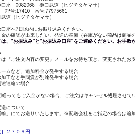
 0082068 樋口武道（ヒグチタケマサ）
 記号:17410 番号:77975661
道（ヒグチタケマサ）
の口座へ7日以内にお振り込みください。
入金の確認が出来しだい、発送の準備（在庫がない商品は商品
方は、“お振込み”と“お振込み口座”をご連絡ください。お手数
◆
合は『ご注文内容の変更』メールをお待ち頂き、変更されたお支
ームなど、追加料金が発生する場合
加工など手間賃が別途発生する場合
途連絡の場合
日間経ってもご入金がない場合、ご注文はキャンセル処理させて
配送について
運輸」にてお送りいたします。※配送会社をご指定の場合は追
》
道
］
２７０６円