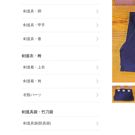
剣道具・胴
剣道具・甲手
剣道具・垂
剣道衣・袴
剣道着・上衣
剣道着・袴
衣類パーツ
剣道具袋・竹刀袋
剣道具袋(防具袋)