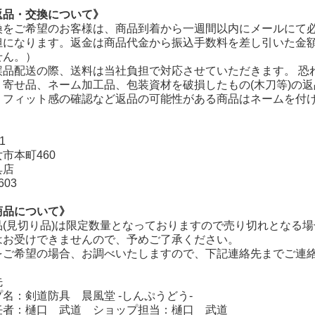
返品・交換について》
換をご希望のお客様は、商品到着から一週間以内にメールにて必
担になります。返金は商品代金から振込手数料を差し引いた金
せん。）
誤品配送の際、送料は当社負担で対応させていただきます。 恐
り寄せ品、ネーム加工品、包装資材を破損したもの(木刀等)の
・フィット感の確認など返品の可能性がある商品はネームを付
】
1
市本町460
具店
603
商品について》
品(見切り品)は限定数量となっておりますので売り切れとなる場
はお受けできませんので、予めご了承ください。
在庫切れ商品
をご希望の場合、お調べいたしますので、下記連絡先までご連
先
名：剣道防具 晨風堂 -しんぷうどう-
者：樋口 武道 ショップ担当：樋口 武道