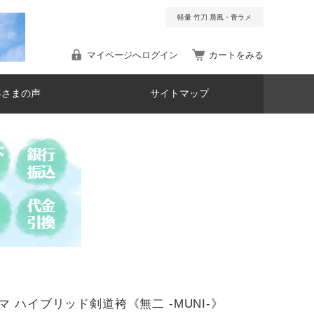
軽量 竹刀 晨風・青ラメ
マイページへログイン
カートをみる
客さまの声
サイトマップ
マ ハイブリッド剣道袴《無二 -MUNI-》