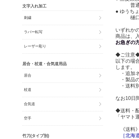
普通口座
文字入れ加工
● ゆうちょ
樋口武
刺繍
いずれか
ラバー転写
商品は、
お急ぎの
レーザー彫り
◆ご注意
以下の場
居合・杖道・合気道用品
します。
・追加ネ
居合
・製品の
・送料別
杖道
なお10
合気道
◆送料・
「ヤマト
空手
《送料
［
北海
竹刀(タイプ別)