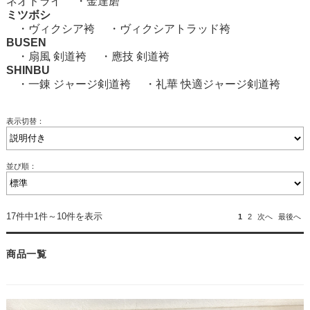
ネオドライ
・
金達磨
ミツボシ
・
ヴィクシア袴
・
ヴィクシアトラッド袴
BUSEN
・
扇風 剣道袴
・
應技 剣道袴
SHINBU
・
一錬 ジャージ剣道袴
・
礼華 快適ジャージ剣道袴
表示切替：
並び順：
17件中1件～10件を表示
1
2
次へ
最後へ
商品一覧