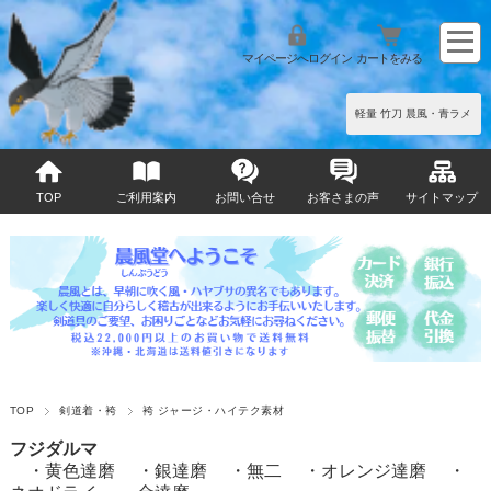
マイページへログイン
カートをみる
軽量 竹刀 晨風・青ラメ
TOP
ご利用案内
お問い合せ
お客さまの声
サイトマップ
TOP
剣道着・袴
袴 ジャージ・ハイテク素材
フジダルマ
・
黄色達磨
・
銀達磨
・
無二
・
オレンジ達磨
・