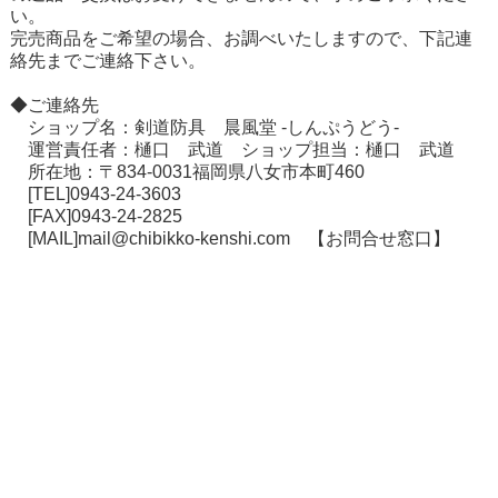
い。
在庫切れ商品について
完売商品をご希望の場合、お調べいたしますので、下記連
絡先までご連絡下さい。
◆ご連絡先
ショップ名：剣道防具 晨風堂 -しんぷうどう-
運営責任者：樋口 武道 ショップ担当：樋口 武道
所在地：〒834-0031福岡県八女市本町460
[TEL]0943-24-3603
[FAX]0943-24-2825
[MAIL]mail@chibikko-kenshi.com
【お問合せ窓口】
個人情報の取り扱いについて
特定商取引法に関する表示
お店案内