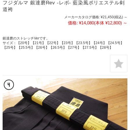
フジダルマ 銀達磨Rev -レボ- 藍染風ポリエステル剣
道袴
メーカーカタログ価格:
¥21,450
(税込)
～
価格:
¥14,080
(本体 ¥12,800)
～
銀達磨のストレッチVerです。
サイズ：【20号】【21号】【22号】【23号】【23.5号】【24号】【24.5号】
【25号】【25.5号】【26号】【26.5号】【27号】【27.5号】【28号】