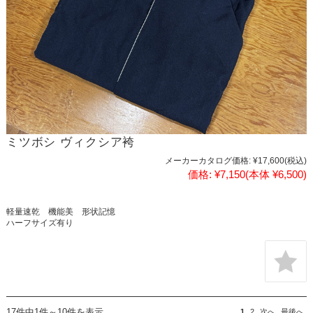
ミツボシ ヴィクシア袴
メーカーカタログ価格:
¥17,600
(税込)
価格:
¥7,150
(本体 ¥6,500)
軽量速乾 機能美 形状記憶
ハーフサイズ有り
17件中1件～10件を表示
1
2
次へ
最後へ