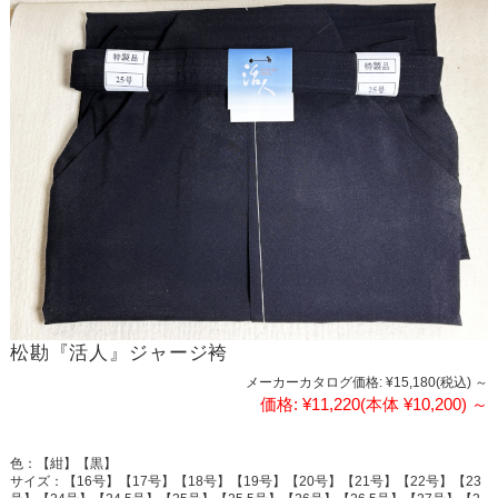
松勘『活人』ジャージ袴
メーカーカタログ価格:
¥15,180
(税込)
～
価格:
¥11,220
(本体 ¥10,200)
～
色：【紺】【黒】
サイズ：【16号】【17号】【18号】【19号】【20号】【21号】【22号】【23