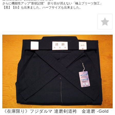
さらに機能性アップ“形状記憶” 折り目が消えない「極上プリーツ加工」
【黒】【白】も出来ました。ハーフサイズも出来ました。
《在庫限り》フジダルマ 達磨剣道袴 金達磨 -Gold