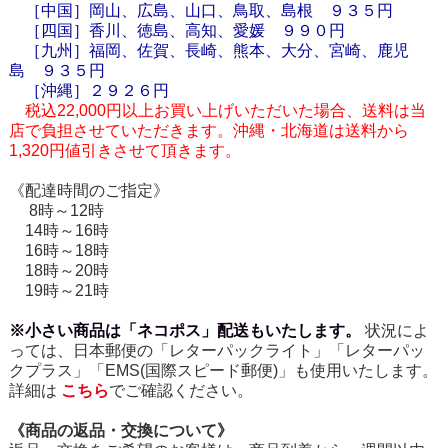
［中国］岡山、広島、山口、鳥取、島根 ９３５円
［四国］香川、徳島、高知、愛媛 ９９０円
［九州］福岡、佐賀、長崎、熊本、大分、宮崎、鹿児
島 ９３５円
［
沖縄
］２９２６円
税込22,000円以上お買い上げいただいた場合、送料は当
店で負担させていただきます。沖縄・北海道は送料から
1,320円値引きさせて頂きます。
《配達時間のご指定》
8時～12時
14時～16時
16時～18時
18時～20時
19時～21時
※小さい商品は「ネコポス」配送もいたします。
状況によ
っては、日本郵便の「レターパックライト」「レターパッ
クプラス」「EMS(国際スピード郵便)」も使用いたします。
詳細は
こちら
でご確認ください。
《商品の返品・交換について》