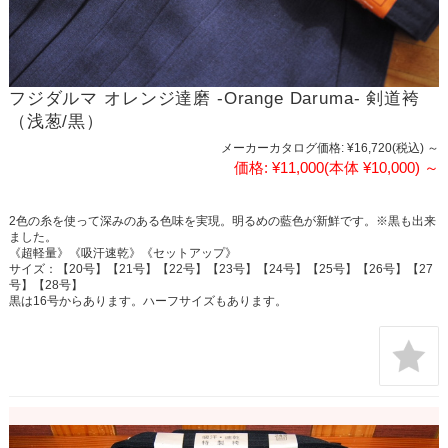
フジダルマ オレンジ達磨 -Orange Daruma- 剣道袴
（浅葱/黒）
メーカーカタログ価格:
¥16,720
(税込)
～
価格:
¥11,000
(本体 ¥10,000)
～
2色の糸を使って深みのある色味を実現。明るめの藍色が新鮮です。※黒も出来
ました。
《超軽量》《吸汗速乾》《セットアップ》
サイズ：【20号】【21号】【22号】【23号】【24号】【25号】【26号】【27
号】【28号】
黒は16号からあります。ハーフサイズもあります。