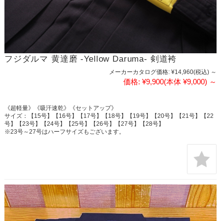
フジダルマ 黄達磨 -Yellow Daruma- 剣道袴
メーカーカタログ価格:
¥14,960
(税込)
～
価格:
¥9,900
(本体 ¥9,000)
～
《超軽量》《吸汗速乾》《セットアップ》
サイズ：【15号】【16号】【17号】【18号】【19号】【20号】【21号】【22
号】【23号】【24号】【25号】【26号】【27号】【28号】
※23号～27号はハーフサイズもございます。