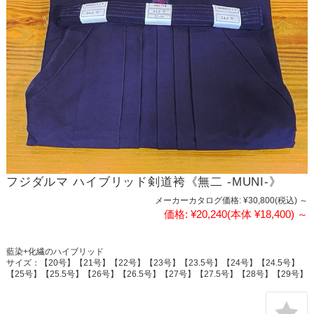
フジダルマ ハイブリッド剣道袴《無二 -MUNI-》
メーカーカタログ価格:
¥30,800
(税込)
～
価格:
¥20,240
(本体 ¥18,400)
～
藍染+化繊のハイブリッド
サイズ：【20号】【21号】【22号】【23号】【23.5号】【24号】【24.5号】
【25号】【25.5号】【26号】【26.5号】【27号】【27.5号】【28号】【29号】