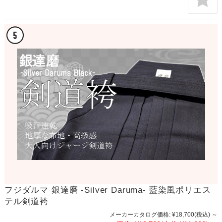
フジダルマ 銀達磨 -Silver Daruma- 藍染風ポリエス
テル剣道袴
メーカーカタログ価格:
¥18,700
(税込)
～