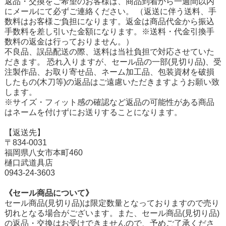
返品・交換をご希望のお客様は、商品到着から一週間以内
にメールにて必ずご連絡ください。 （返送に伴う送料、手
数料はお客様ご負担になります。返金は商品代金から振込
手数料を差し引いた金額になります。※送料・代金引換手
数料の返金は行っておりません。）
不良品、誤品配送の際、送料は当社負担で対応させていた
だきます。 恐れ入りますが、セール品の一部(見切り品)、受
注製作品、お取り寄せ品、ネーム加工品、包装資材を破損
したもの(木刀等)の返品はご遠慮いただきますようお願い致
します。
※サイズ・フィット感の確認など返品の可能性がある商品
はネームを付けずにお送りすることになります。
【返送先】
〒834-0031
福岡県八女市本町460
樋口武道具店
0943-24-3603
《セール商品について》
セール商品(見切り品)は限定数量となっておりますので売り
切れとなる場合がございます。また、セール商品(見切り品)
の返品・交換はお受けできませんので、予めご了承くださ