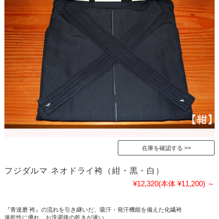
在庫を確認する
フジダルマ ネオドライ袴（紺・黒・白）
¥12,320
(本体 ¥11,200)
～
『青達磨 袴』の流れを引き継いだ、吸汗・発汗機能を備えた化繊袴
速乾性に優れ、お洗濯後の乾きが速い