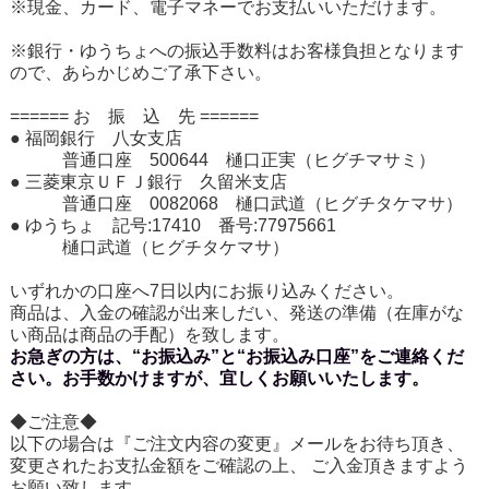
※現金、カード、電子マネーでお支払いいただけます。
※銀行・ゆうちょへの振込手数料はお客様負担となります
ので、あらかじめご了承下さい。
====== お 振 込 先 ======
● 福岡銀行 八女支店
普通口座 500644 樋口正実（ヒグチマサミ）
● 三菱東京ＵＦＪ銀行 久留米支店
普通口座 0082068 樋口武道（ヒグチタケマサ）
● ゆうちょ 記号:17410 番号:77975661
樋口武道（ヒグチタケマサ）
いずれかの口座へ7日以内にお振り込みください。
商品は、入金の確認が出来しだい、発送の準備（在庫がな
い商品は商品の手配）を致します。
お急ぎの方は、“お振込み”と“お振込み口座”をご連絡くだ
さい。お手数かけますが、宜しくお願いいたします。
◆ご注意◆
以下の場合は『ご注文内容の変更』メールをお待ち頂き、
変更されたお支払金額をご確認の上、 ご入金頂きますよう
お願い致します。