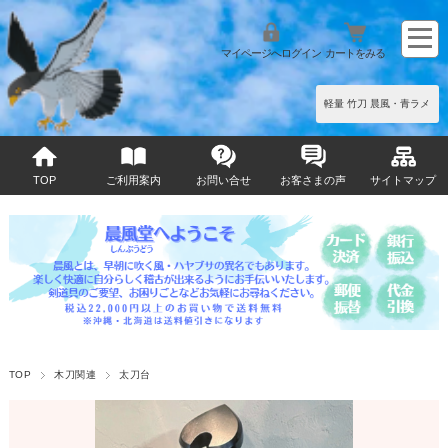
マイページへログイン
カートをみる
軽量 竹刀 晨風・青ラメ
TOP
ご利用案内
お問い合せ
お客さまの声
サイトマップ
TOP
木刀関連
太刀台