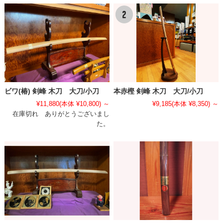
ビワ(椿) 剣峰 木刀 大刀/小刀
本赤樫 剣峰 木刀 大刀/小刀
¥11,880
(本体 ¥10,800)
～
¥9,185
(本体 ¥8,350)
～
在庫切れ ありがとうございまし
た。