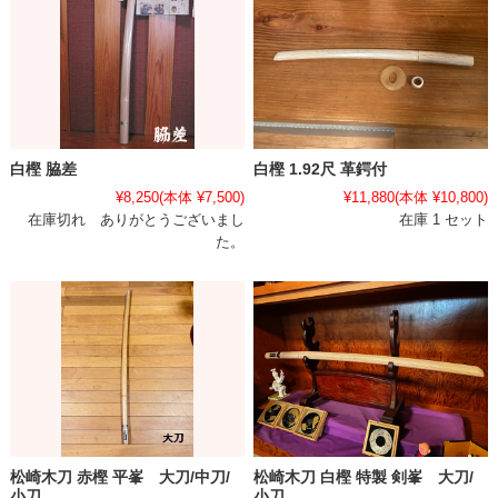
白樫 脇差
白樫 1.92尺 革鍔付
¥8,250
(本体 ¥7,500)
¥11,880
(本体 ¥10,800)
在庫切れ ありがとうございまし
在庫 1 セット
た。
松崎木刀 赤樫 平峯 大刀/中刀/
松崎木刀 白樫 特製 剣峯 大刀/
小刀
小刀