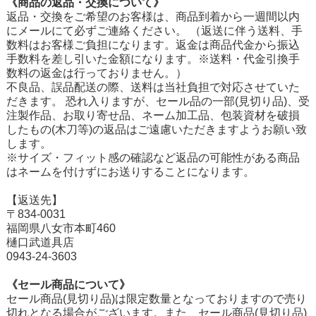
《商品の返品・交換について》
返品・交換をご希望のお客様は、商品到着から一週間以内
にメールにて必ずご連絡ください。 （返送に伴う送料、手
数料はお客様ご負担になります。返金は商品代金から振込
手数料を差し引いた金額になります。※送料・代金引換手
数料の返金は行っておりません。）
不良品、誤品配送の際、送料は当社負担で対応させていた
だきます。 恐れ入りますが、セール品の一部(見切り品)、受
注製作品、お取り寄せ品、ネーム加工品、包装資材を破損
したもの(木刀等)の返品はご遠慮いただきますようお願い致
します。
※サイズ・フィット感の確認など返品の可能性がある商品
はネームを付けずにお送りすることになります。
【返送先】
〒834-0031
福岡県八女市本町460
樋口武道具店
0943-24-3603
《セール商品について》
セール商品(見切り品)は限定数量となっておりますので売り
切れとなる場合がございます。また、セール商品(見切り品)