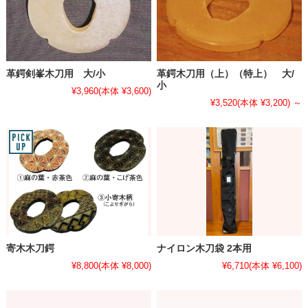
革鍔剣峯木刀用 大/小
革鍔木刀用（上）（特上） 大/
小
¥3,960
(本体 ¥3,600)
¥3,520
(本体 ¥3,200)
～
寄木木刀鍔
ナイロン木刀袋 2本用
¥8,800
(本体 ¥8,000)
¥6,710
(本体 ¥6,100)