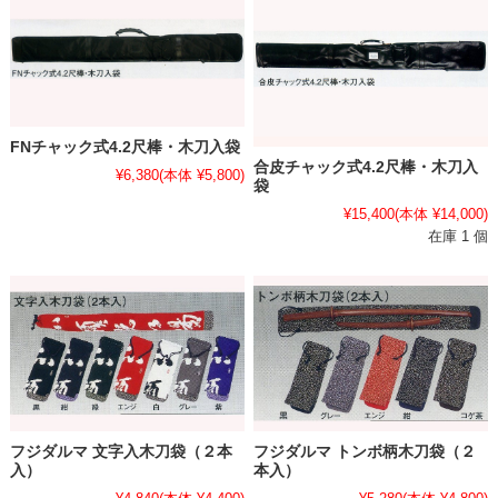
FNチャック式4.2尺棒・木刀入袋
合皮チャック式4.2尺棒・木刀入
¥6,380
(本体 ¥5,800)
袋
¥15,400
(本体 ¥14,000)
在庫 1 個
フジダルマ 文字入木刀袋（２本
フジダルマ トンボ柄木刀袋（２
入）
本入）