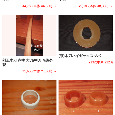
¥4,785
(本体 ¥4,350)
～
¥9,185
(本体 ¥8,350)
～
(茶)木刀ハイゼックスツバ
剣王木刀 赤樫 大刀/中刀 ※海外
¥132
(本体 ¥120)
製
¥1,650
(本体 ¥1,500)
～