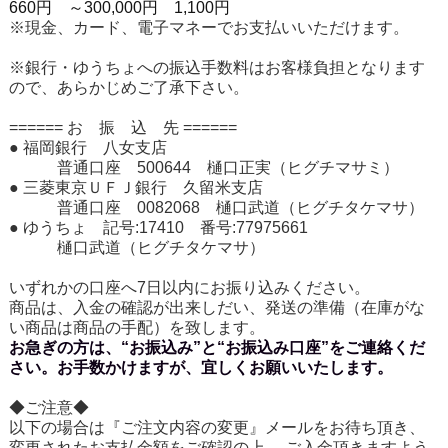
660円
～300,000円 1,100円
※現金、カード、電子マネーでお支払いいただけます。
※銀行・ゆうちょへの振込手数料はお客様負担となります
ので、あらかじめご了承下さい。
====== お 振 込 先 ======
● 福岡銀行 八女支店
普通口座 500644 樋口正実（ヒグチマサミ）
● 三菱東京ＵＦＪ銀行 久留米支店
普通口座 0082068 樋口武道（ヒグチタケマサ）
● ゆうちょ 記号:17410 番号:77975661
樋口武道（ヒグチタケマサ）
いずれかの口座へ7日以内にお振り込みください。
商品は、入金の確認が出来しだい、発送の準備（在庫がな
い商品は商品の手配）を致します。
お急ぎの方は、“お振込み”と“お振込み口座”をご連絡くだ
さい。お手数かけますが、宜しくお願いいたします。
◆ご注意◆
以下の場合は『ご注文内容の変更』メールをお待ち頂き、
変更されたお支払金額をご確認の上、 ご入金頂きますよう