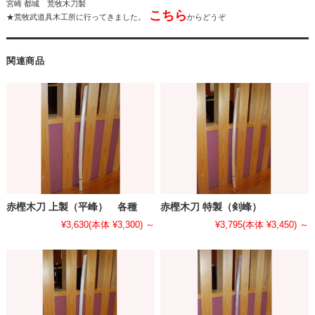
宮崎 都城 荒牧木刀製
こちら
★荒牧武道具木工所に行ってきました。
からどうぞ
関連商品
赤樫木刀 上製（平峰） 各種
赤樫木刀 特製（剣峰）
¥3,630
(本体 ¥3,300)
～
¥3,795
(本体 ¥3,450)
～