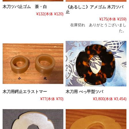
木刀ツバ止ゴム 茶・白
《あるしこ》アメゴム 木刀ツバ
止
¥132
(本体 ¥120)
¥175
(本体 ¥159)
在庫切れ ありがとうございまし
た。
木刀用鍔止エラストマー
木刀用 べっ甲型ツバ
¥77
(本体 ¥70)
¥3,800
(本体 ¥3,454)