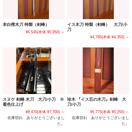
本白樫木刀 特製（剣峰）
イス木刀 特製（剣峰） 大刀/小
刀
¥6,545
(本体 ¥5,950)
～
¥4,785
(本体 ¥4,350)
～
スヌケ 剣峰 木刀 大刀/小刀 ※
珍木 『イス芯の木刀』剣峰 大
着色仕上げ
刀/小刀
¥8,470
(本体 ¥7,700)
～
¥5,775
(本体 ¥5,250)
～
在庫切れ ありがとうございまし
在庫切れ ありがとうございまし
た。
た。