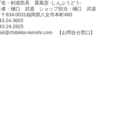
名：剣道防具 晨風堂 -しんぷうどう-
者：樋口 武道 ショップ担当：樋口 武道
834-0031福岡県八女市本町460
3-24-3603
3-24-2825
l@chibikko-kenshi.com
【お問合せ窓口】