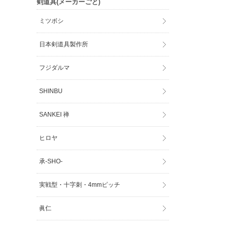
剣道具(メーカーごと)
ミツボシ
日本剣道具製作所
フジダルマ
SHINBU
SANKEI 禅
ヒロヤ
承-SHO-
実戦型・十字刺・4mmピッチ
眞仁