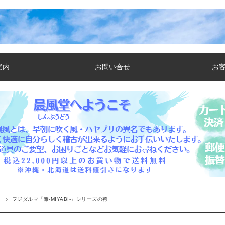
案内
お問い合せ
お
着
フジダルマ「雅-MIYABI-」シリーズの袴