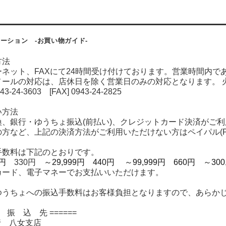
ーション -お買い物ガイド-
方法
ネット、FAXにて24時間受け付けております。営業時間内で
メールの対応は、店休日を除く営業日のみの対応となります。 
43-24-3603 [FAX] 0943-24-2825
い方法
、銀行・ゆうちょ振込(前払い)、クレジットカード決済がご利
など、上記の決済方法がご利用いただけない方はペイパル(Pa
手数料は下記のとおりです。
99円
330円
～29,999円 440円
～99,999円 660円
～300,
カード、電子マネーでお支払いいただけます。
ゆうちょへの振込手数料はお客様負担となりますので、あらか
お 振 込 先 ======
岡銀行 八女支店