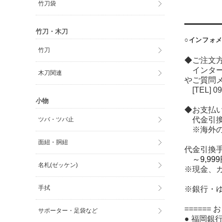
竹刀袋
竹刀・木刀
○インフォメ
竹刀
◆ご注文
インター
木刀関連
やご質問
[TEL] 09
小物
◆お支払
代金引換
ツバ・ツバ止
※海外の方
面紐・胴紐
代金引換
～9,9
名札(ゼッケン)
※現金、
手拭
※銀行・
====== 
サポーター・足袋など
● 福