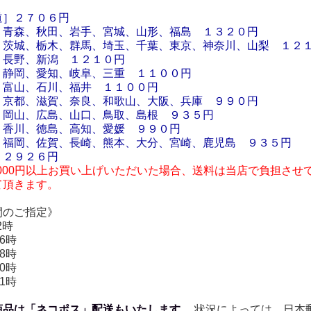
》
道
］
２７０６円
青森、秋田、岩手、宮城、山形、福島 １３２０円
茨城、栃木、群馬、埼玉、千葉、東京、神奈川、山梨 １２
長野、新潟 １２１０円
静岡、愛知、岐阜、三重 １１００円
富山、石川、福井 １１００円
京都、滋賀、奈良、和歌山、大阪、兵庫 ９９０円
岡山、広島、山口、鳥取、島根 ９３５円
香川、徳島、高知、愛媛 ９９０円
福岡、佐賀、長崎、熊本、大分、宮崎、鹿児島 ９３５円
］２９２６円
000円以上お買い上げいただいた場合、送料は当店で負担させて
て頂きます。
間のご指定》
2時
6時
8時
0時
1時
商品は「ネコポス」配送もいたします。
状況によっては、日本