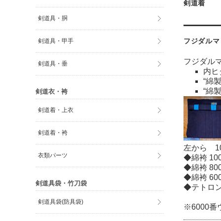
剣道着
剣道具・胴
剣道具・甲手
フジダルマ「
フジダルマ
剣道具・垂
内ヒ
“綿
“綿
剣道衣・袴
剣道着・上衣
剣道着・袴
左から 10
衣類パーツ
◆
綿袴 10
◆
綿袴 80
◆
綿袴 60
剣道具袋・竹刀袋
◆
テトロン
剣道具袋(防具袋)
※6000