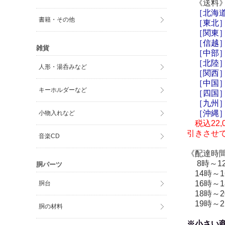
《送料
［
北海
書籍・その他
［東北］
［関東］
［信越］
雑貨
［中部］
［北陸］
人形・湯呑みなど
［関西］
［中国］
キーホルダーなど
［四国］
［九州］
［
沖縄
小物入れなど
税込22,
引きさせ
音楽CD
《配達時
8時～1
胴パーツ
14時～1
16時～1
胴台
18時～2
19時～2
胴の材料
※小さい