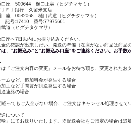
 500644 樋口正実（ヒグチマサミ）
菱東京ＵＦＪ銀行 久留米支店
 0082068 樋口武道（ヒグチタケマサ）
 記号:17410 番号:77975661
道（ヒグチタケマサ）
の口座へ7日以内にお振り込みください。
入金の確認が出来しだい、発送の準備（在庫がない商品は商品
方は、“お振込み”と“お振込み口座”をご連絡ください。お手数
◆
合は『ご注文内容の変更』メールをお待ち頂き、変更されたお支
ームなど、追加料金が発生する場合
加工など手間賃が別途発生する場合
途連絡の場合
日間経ってもご入金がない場合、ご注文はキャンセル処理させて
配送について
運輸」にてお送りいたします。※配送会社をご指定の場合は追