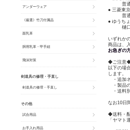
普通口座
アンダーウェア
● 三
普通口座
《厳選》竹刀付属品
● ゆうちょ
樋口武
面乳革
いずれか
商品は、
胴用乳革・甲手紐
お急ぎの
飛沫対策
◆ご注意
以下の場
します。
剣道具の修理・手直し
・追加ネ
・製品の
剣道具の修理・手直し
・送料別
なお10
その他
◆送料・
試合用品
「ヤマト
お手入れ用品