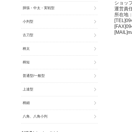
ショップ
胴張・中太・実戦型
運営責任
所在地：〒
[TEL]094
小判型
[FAX]094
[MAIL]mai
古刀型
柄太
柄短
普通型/一般型
上達型
柄細
八角、八角小判