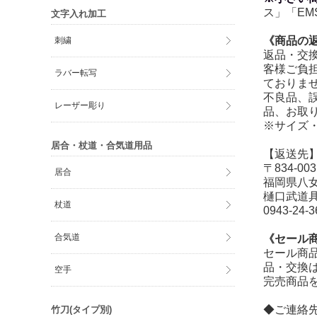
ス」「EM
文字入れ加工
《商品の
刺繍
返品・交
客様ご負
ラバー転写
ておりま
不良品、
レーザー彫り
品、お取
※サイズ
居合・杖道・合気道用品
【返送先
〒834-003
居合
福岡県八女
樋口武道
杖道
0943-24-3
合気道
《セール
セール商
品・交換
空手
完売商品
◆ご連絡
竹刀(タイプ別)