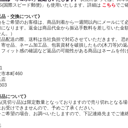
S(国際スピード郵便)」も使用いたします。詳細は
こちら
でご
返品・交換について》
換をご希望のお客様は、商品到着から一週間以内にメールにて必
担になります。返金は商品代金から振込手数料を差し引いた金
せん。）
誤品配送の際、送料は当社負担で対応させていただきます。 恐
り寄せ品、ネーム加工品、包装資材を破損したもの(木刀等)の
・フィット感の確認など返品の可能性がある商品はネームを付
】
1
市本町460
具店
603
商品について》
品(見切り品)は限定数量となっておりますので売り切れとなる場
はお受けできませんので、予めご了承ください。
在庫切れ商品
をご希望の場合、お調べいたしますので、下記連絡先までご連
先